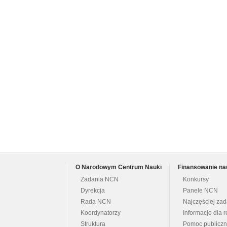
O Narodowym Centrum Nauki
Finansowanie na
Zadania NCN
Konkursy
Dyrekcja
Panele NCN
Rada NCN
Najczęściej za
Koordynatorzy
Informacje dla r
Struktura
Pomoc publicz