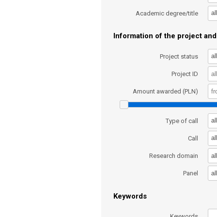
al
Academic degree/title
Information of the project and 
al
Project status
Project ID
Amount awarded (PLN)
al
Type of call
al
Call
al
Research domain
al
Panel
Keywords
Keywords