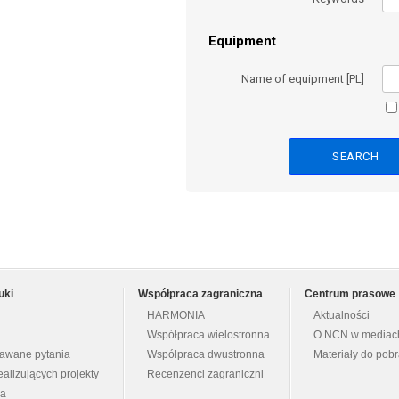
Equipment
Name of equipment [PL]
uki
Współpraca zagraniczna
Centrum prasowe
HARMONIA
Aktualności
Współpraca wielostronna
O NCN w mediac
dawane pytania
Współpraca dwustronna
Materiały do pob
ealizujących projekty
Recenzenci zagraniczni
na