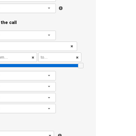
l
the call
l
l
l
l
l