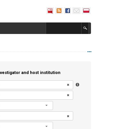
vestigator and host institution
l
l