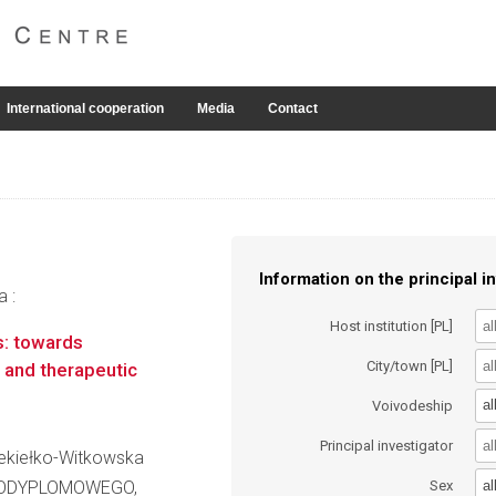
International cooperation
Media
Contact
Information on the principal in
a :
Host institution [PL]
s: towards
City/town [PL]
 and therapeutic
al
Voivodeship
Principal investigator
Piekiełko-Witkowska
al
PODYPLOMOWEGO,
Sex