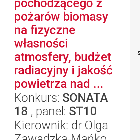
pochodzącego z
pożarów biomasy
na fizyczne
własności
atmosfery, budżet
S
radiacyjny i jakość
powietrza nad ...
Konkurs:
SONATA
18
, panel:
ST10
Kierownik: dr Olga
Zawadzka-Mańko