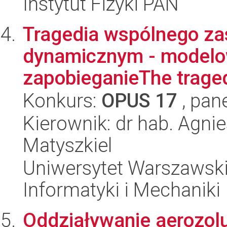
Instytut Fizyki PAN
Tragedia wspólnego za
dynamicznym - modelow
zapobieganieThe traged
Konkurs:
OPUS 17
, pan
Kierownik: dr hab. Agni
Matyszkiel
Uniwersytet Warszawski
Informatyki i Mechaniki
Oddziaływanie aerozolu