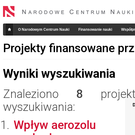
O Narodowym Centrum Nauki
Finansowanie nauki
Współpr
Projekty finansowane pr
Wyniki wyszukiwania
Znaleziono
8
projekt
wyszukiwania:
D
Wpływ aerozolu