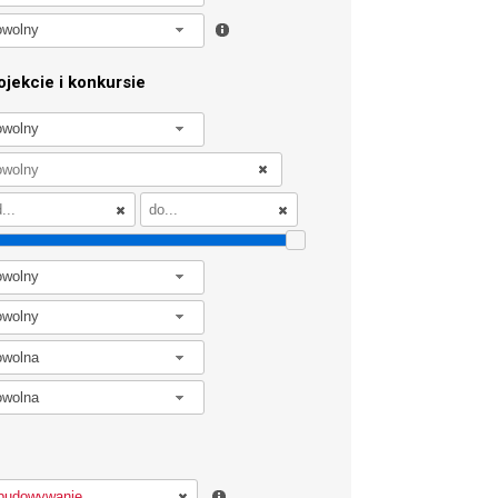
owolny
jekcie i konkursie
owolny
owolny
owolny
owolna
owolna