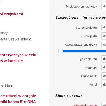
d
Tytuł/stopień naukowy
i czujnikami
Szczegółowe informacje o pro
d
Status projektu
loszyk
ID projektu
berta Szewalskiego
Kwota przyznana (PLN)
teoretycznych w celu
d
Typ konkursu
 w katalizie
d
Konkurs
d
Grupa nauk
d
Panel
emii Nauk
ce triazol w obrębie
Słowa kluczowe
miki końca 5' mRNA -
Słowa kluczowe