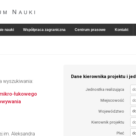
ie nauki
Współpraca zagraniczna
Centrum prasowe
Kontakt
Dane kierownika projektu i jed
ia wyszukiwania:
Jednostka realizująca
 mikro-łukowego
Miejscowość
owywania
d
Województwo
Kierownik projektu
d
wej im. Aleksandra
Płeć