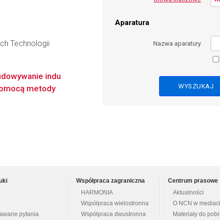
Aparatura
ch Technologii
Nazwa aparatury
udowywanie indu
pomocą metody
uki
Współpraca zagraniczna
Centrum prasowe
HARMONIA
Aktualności
Współpraca wielostronna
O NCN w mediac
dawane pytania
Współpraca dwustronna
Materiały do pob