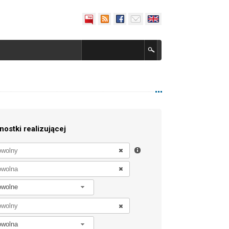
nostki realizującej
owolne
owolna