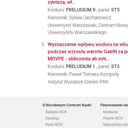
synteza, wł...
Konkurs:
PRELUDIUM 9
, panel:
ST5
Kierownik: Sylwia Ciechanowicz
Uniwersytet Warszawski, Centrum Nowy
Uniwersytetu Warszawskiego
Wyznaczenie wpływu wodoru na wb
podczas wzrostu warstw GaInN za 
MOVPE - obliczenia ab initi...
Konkurs:
PRELUDIUM 1
, panel:
ST3
Kierownik: Paweł Tomasz Kempisty
Instytut Wysokich Ciśnień PAN
O Narodowym Centrum Nauki
Finansowanie na
Zadania NCN
Konkursy
Dyrekcja
Panele NCN
Rada NCN
Najczęściej za