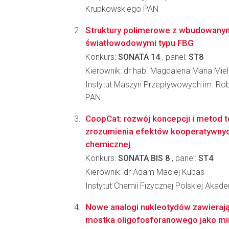
Krupkowskiego PAN
Struktury polimerowe z wbudowanym
światłowodowymi typu FBG
Konkurs:
SONATA 14
, panel:
ST8
Kierownik: dr hab. Magdalena Maria Mie
Instytut Maszyn Przepływowych im. Ro
PAN
CoopCat: rozwój koncepcji i metod 
zrozumienia efektów kooperatywnych
chemicznej
Konkurs:
SONATA BIS 8
, panel:
ST4
Kierownik: dr Adam Maciej Kubas
Instytut Chemii Fizycznej Polskiej Akad
Nowe analogi nukleotydów zawierają
mostka oligofosforanowego jako mi