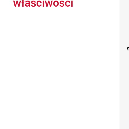
właściwości
S