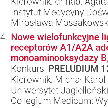
Kierownik: dr hab. Aga
Instytut Medycyny Doświa
Mirosława Mossakowsk
Nowe wielofunkcyjne li
receptorów A1/A2A ade
monoaminooksydazy B,
Konkurs:
PRELUDIUM 1
Kierownik: Michał Karol
Uniwersytet Jagiellońsk
Collegium Medicum; Wy