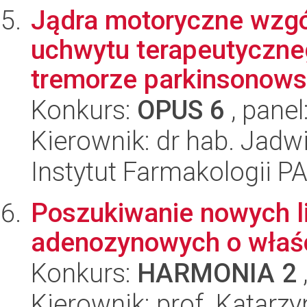
Jądra motoryczne wzgó
uchwytu terapeutyczne
tremorze parkinsonowsk
Konkurs:
OPUS 6
, panel
Kierownik: dr hab. Jad
Instytut Farmakologii P
Poszukiwanie nowych l
adenozynowych o właś
Konkurs:
HARMONIA 2
Kierownik: prof. Katar