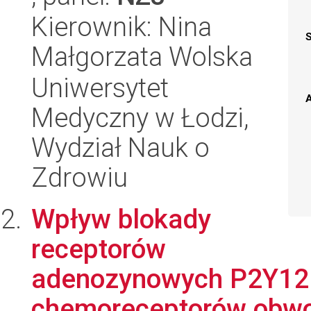
Kierownik: Nina
Małgorzata Wolska
Uniwersytet
A
Medyczny w Łodzi,
Wydział Nauk o
Zdrowiu
Wpływ blokady
receptorów
adenozynowych P2Y12 
chemoreceptorów obwod