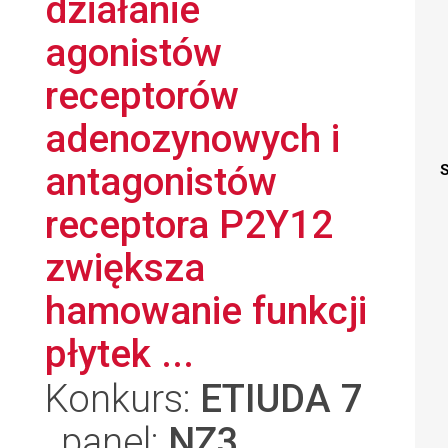
działanie
agonistów
receptorów
adenozynowych i
antagonistów
S
receptora P2Y12
zwiększa
hamowanie funkcji
płytek ...
Konkurs:
ETIUDA 7
, panel:
NZ3