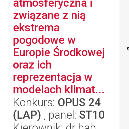
atmosferyczna i
związane z nią
ekstrema
pogodowe w
Europie Środkowej
S
oraz ich
reprezentacja w
modelach klimat...
Konkurs:
OPUS 24
(LAP)
, panel:
ST10
Kierownik: dr hab.