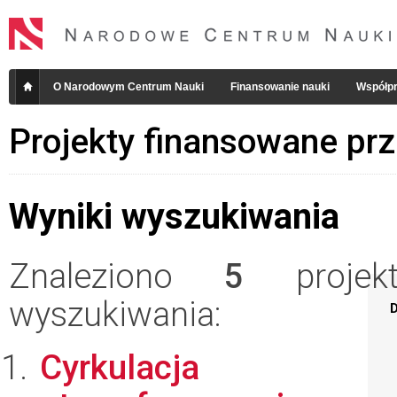
O Narodowym Centrum Nauki
Finansowanie nauki
Współpr
Projekty finansowane pr
Wyniki wyszukiwania
Znaleziono
5
projekt
wyszukiwania:
D
Cyrkulacja