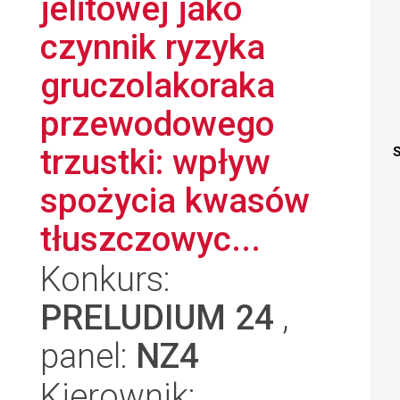
jelitowej jako
czynnik ryzyka
gruczolakoraka
przewodowego
trzustki: wpływ
S
spożycia kwasów
tłuszczowyc...
Konkurs:
PRELUDIUM 24
,
panel:
NZ4
Kierownik: