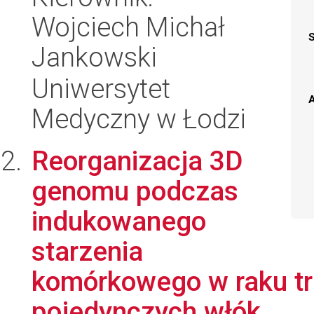
Wojciech Michał
Jankowski
Uniwersytet
A
Medyczny w Łodzi
Reorganizacja 3D
genomu podczas
indukowanego
starzenia
komórkowego w raku trz
pojedynczych włók...