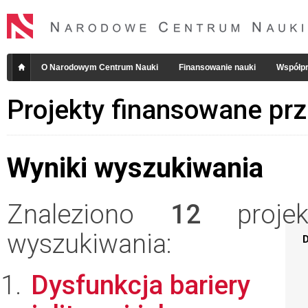
O Narodowym Centrum Nauki
Finansowanie nauki
Współpr
Projekty finansowane pr
Wyniki wyszukiwania
Znaleziono
12
projekt
wyszukiwania:
D
Dysfunkcja bariery