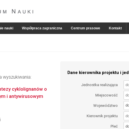
ie nauki
Współpraca zagraniczna
Centrum prasowe
Kontakt
Dane kierownika projektu i jed
ia wyszukiwania:
Jednostka realizująca
tezy cyklolignanów o
Miejscowość
nym i antywirusowym
d
Województwo
Kierownik projektu
i
d
Płeć