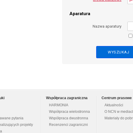
Aparatura
Nazwa aparatury
uki
Współpraca zagraniczna
Centrum prasowe
HARMONIA
Aktualności
Współpraca wielostronna
O NCN w mediac
dawane pytania
Współpraca dwustronna
Materiały do pob
ealizujących projekty
Recenzenci zagraniczni
na