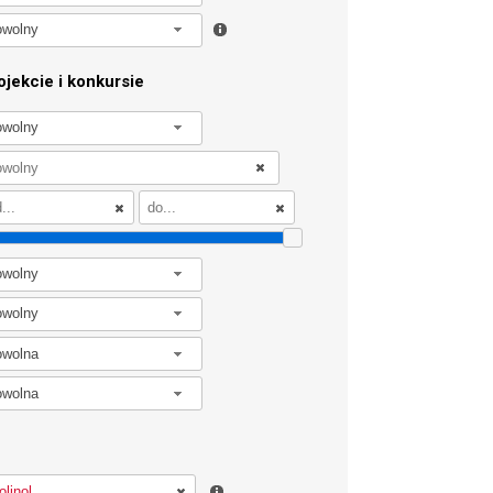
owolny
jekcie i konkursie
owolny
owolny
owolny
owolna
owolna