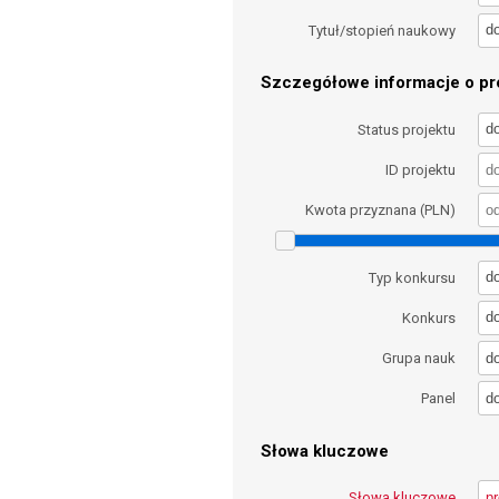
d
Tytuł/stopień naukowy
Szczegółowe informacje o pro
d
Status projektu
ID projektu
Kwota przyznana (PLN)
d
Typ konkursu
d
Konkurs
d
Grupa nauk
d
Panel
Słowa kluczowe
Słowa kluczowe