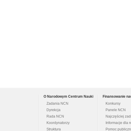
O Narodowym Centrum Nauki
Finansowanie na
Zadania NCN
Konkursy
Dyrekcja
Panele NCN
Rada NCN
Najczęściej za
Koordynatorzy
Informacje dla r
Struktura
Pomoc publicz