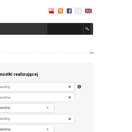
nostki realizującej
owolne
owolna