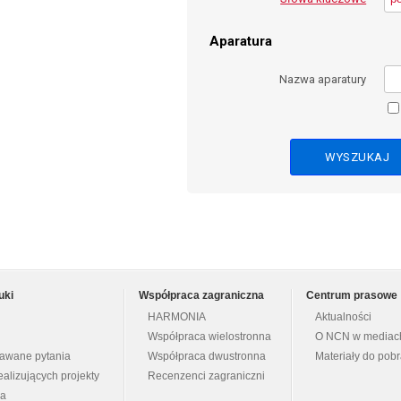
Aparatura
Nazwa aparatury
uki
Współpraca zagraniczna
Centrum prasowe
HARMONIA
Aktualności
Współpraca wielostronna
O NCN w mediac
dawane pytania
Współpraca dwustronna
Materiały do pob
ealizujących projekty
Recenzenci zagraniczni
na