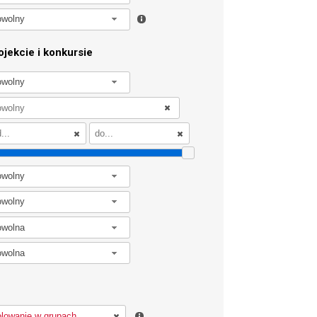
owolny
jekcie i konkursie
owolny
owolny
owolny
owolna
owolna