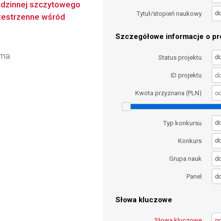
rodzinnej szczytowego
d
Tytuł/stopień naukowy
rzestrzenne wśród
Szczegółowe informacje o pro
rma
d
Status projektu
ID projektu
Kwota przyznana (PLN)
d
Typ konkursu
d
Konkurs
d
Grupa nauk
d
Panel
Słowa kluczowe
Słowa kluczowe