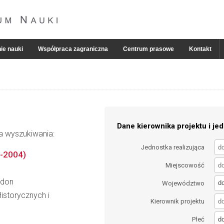
ie nauki
Współpraca zagraniczna
Centrum prasowe
Kontakt
Dane kierownika projektu i jed
ia wyszukiwania:
Jednostka realizująca
4-2004)
Miejscowość
jdon
d
Województwo
istorycznych i
Kierownik projektu
d
Płeć