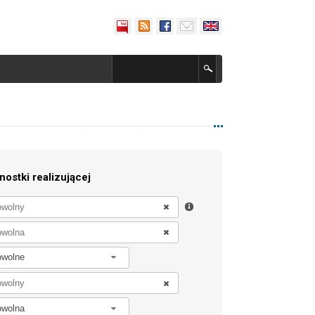
nostki realizującej
owolne
owolna