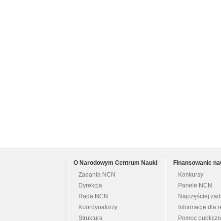
O Narodowym Centrum Nauki
Finansowanie na
Zadania NCN
Konkursy
Dyrekcja
Panele NCN
Rada NCN
Najczęściej za
Koordynatorzy
Informacje dla r
Struktura
Pomoc publicz