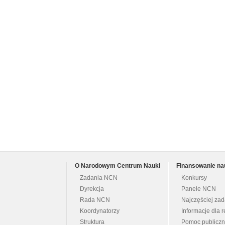
O Narodowym Centrum Nauki
Finansowanie na
Zadania NCN
Konkursy
Dyrekcja
Panele NCN
Rada NCN
Najczęściej za
Koordynatorzy
Informacje dla r
Struktura
Pomoc publicz