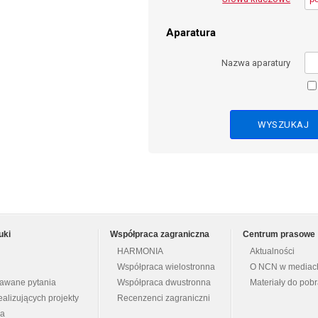
Aparatura
Nazwa aparatury
uki
Współpraca zagraniczna
Centrum prasowe
HARMONIA
Aktualności
Współpraca wielostronna
O NCN w mediac
dawane pytania
Współpraca dwustronna
Materiały do pob
ealizujących projekty
Recenzenci zagraniczni
na