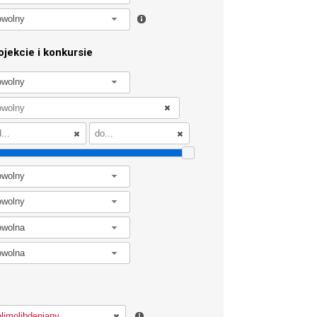
owolny
jekcie i konkursie
owolny
owolny
owolny
owolna
owolna