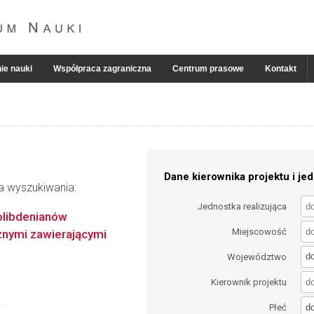
ie nauki
Współpraca zagraniczna
Centrum prasowe
Kontakt
Dane kierownika projektu i jed
ia wyszukiwania:
Jednostka realizująca
molibdenianów
Miejscowość
nymi zawierającymi
d
Województwo
Kierownik projektu
d
i
Płeć