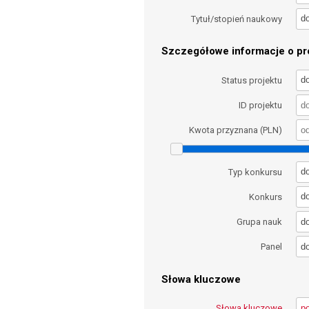
d
Tytuł/stopień naukowy
Szczegółowe informacje o pro
d
Status projektu
ID projektu
Kwota przyznana (PLN)
d
Typ konkursu
d
Konkurs
d
Grupa nauk
d
Panel
Słowa kluczowe
Słowa kluczowe