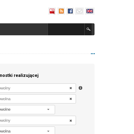
nostki realizującej
owolne
owolna