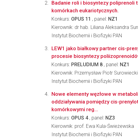
Badanie roli i biosyntezy poliprenoli
komórkach eukariotycznych.
Konkurs:
OPUS 11
, panel:
NZ1
Kierownik: dr hab. Liliana Aleksandra S
Instytut Biochemii i Biofizyki PAN
LEW1 jako białkowy partner cis-pren
procesie biosyntezy poliizoprenoidó
Konkurs:
PRELUDIUM 8
, panel:
NZ1
Kierownik: Przemysław Piotr Surowiecki
Instytut Biochemii i Biofizyki PAN
Nowe elementy węzłowe w metaboli
oddziaływania pomiędzy cis-prenylot
komórkowymi reg...
Konkurs:
OPUS 4
, panel:
NZ3
Kierownik: prof. Ewa Kula-Świeżewska
Instytut Biochemii i Biofizyki PAN