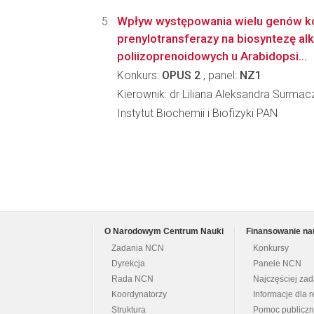
Wpływ występowania wielu genów ko
prenylotransferazy na biosyntezę alk
poliizoprenoidowych u Arabidopsi...
Konkurs:
OPUS 2
, panel:
NZ1
Kierownik: dr Liliana Aleksandra Surmac
Instytut Biochemii i Biofizyki PAN
O Narodowym Centrum Nauki
Finansowanie na
Zadania NCN
Konkursy
Dyrekcja
Panele NCN
Rada NCN
Najczęściej za
Koordynatorzy
Informacje dla r
Struktura
Pomoc publicz