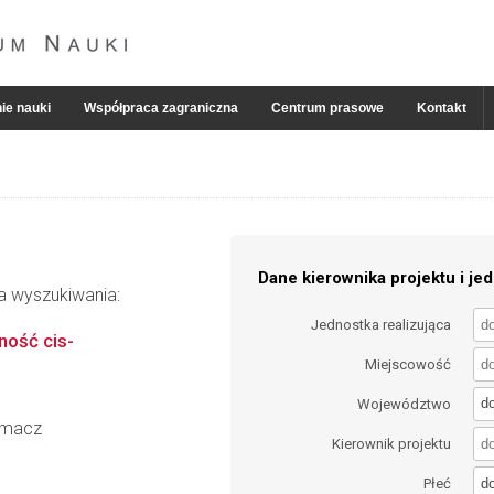
ie nauki
Współpraca zagraniczna
Centrum prasowe
Kontakt
Dane kierownika projektu i jed
ia wyszukiwania:
Jednostka realizująca
ość cis-
Miejscowość
d
Województwo
urmacz
Kierownik projektu
d
Płeć