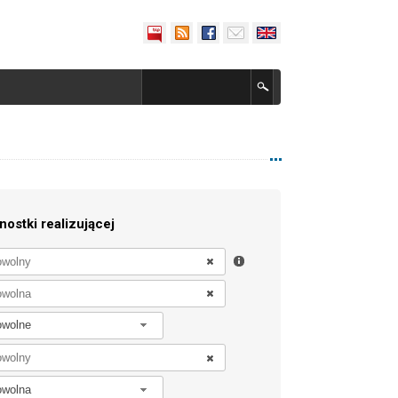
nostki realizującej
owolne
owolna