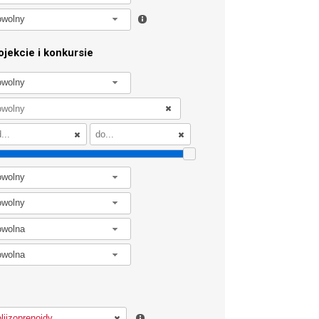
owolny
jekcie i konkursie
owolny
owolny
owolny
owolna
owolna