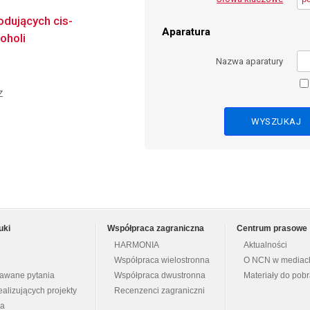
dujących cis-
Aparatura
oholi
Nazwa aparatury
z
uki
Współpraca zagraniczna
Centrum prasowe
HARMONIA
Aktualności
Współpraca wielostronna
O NCN w mediac
dawane pytania
Współpraca dwustronna
Materiały do pob
ealizujących projekty
Recenzenci zagraniczni
na