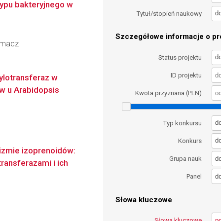
 typu bakteryjnego w
d
Tytuł/stopień naukowy
Szczegółowe informacje o pro
urmacz
d
Status projektu
ID projektu
ylotransferaz w
w u Arabidopsis
Kwota przyznana (PLN)
d
Typ konkursu
d
Konkurs
zmie izoprenoidów:
d
Grupa nauk
ransferazami i ich
d
Panel
Słowa kluczowe
Słowa kluczowe