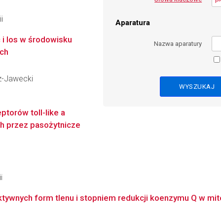
i
Aparatura
 i los w środowisku
Nazwa aparatury
ch
cz-Jawecki
torów toll-like a
 przez pasożytnicze
i
tywnych form tlenu i stopniem redukcji koenzymu Q w mi