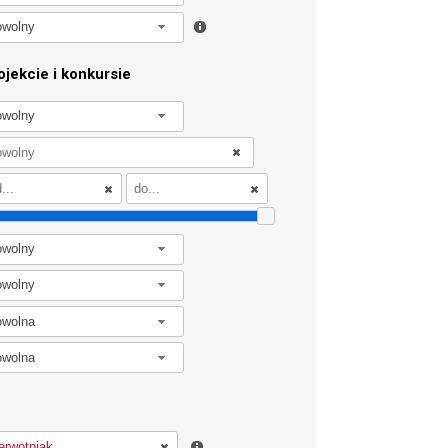
owolny
jekcie i konkursie
owolny
owolny
owolny
owolna
owolna