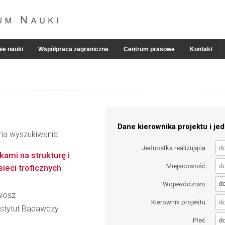
ie nauki
Współpraca zagraniczna
Centrum prasowe
Kontakt
Dane kierownika projektu i jed
ria wyszukiwania:
Jednostka realizująca
ami na strukturę i
Miejscowość
ieci troficznych
d
Województwo
iwosz
Kierownik projektu
nstytut Badawczy
d
Płeć