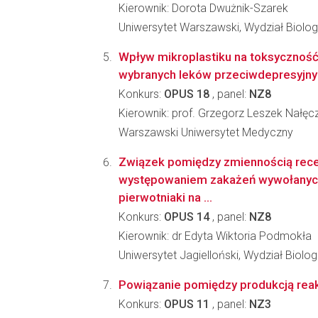
Kierownik: Dorota Dwużnik-Szarek
Uniwersytet Warszawski, Wydział Biologi
Wpływ mikroplastiku na toksyczność
wybranych leków przeciwdepresyjny
Konkurs:
OPUS 18
, panel:
NZ8
Kierownik: prof. Grzegorz Leszek Nałę
Warszawski Uniwersytet Medyczny
Związek pomiędzy zmiennością recep
występowaniem zakażeń wywołanych
pierwotniaki na ...
Konkurs:
OPUS 14
, panel:
NZ8
Kierownik: dr Edyta Wiktoria Podmokła
Uniwersytet Jagielloński, Wydział Biologi
Powiązanie pomiędzy produkcją reak
Konkurs:
OPUS 11
, panel:
NZ3