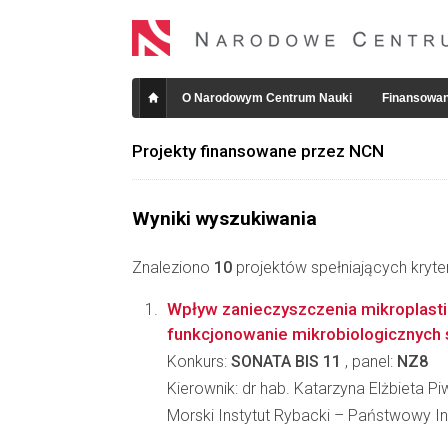
O Narodowym Centrum Nauki
Finansowan
Projekty finansowane przez NCN
Wyniki wyszukiwania
Znaleziono
10
projektów spełniających kryte
Wpływ zanieczyszczenia mikroplastik
funkcjonowanie mikrobiologicznych s
Konkurs:
SONATA BIS 11
, panel:
NZ8
Kierownik: dr hab. Katarzyna Elżbieta P
Morski Instytut Rybacki – Państwowy I