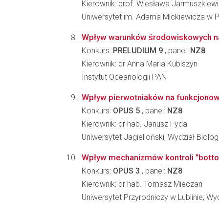
Kierownik: prof. Wiesława Jarmuszkiew
Uniwersytet im. Adama Mickiewicza w Po
Wpływ warunków środowiskowych na 
Konkurs:
PRELUDIUM 9
, panel:
NZ8
Kierownik: dr Anna Maria Kubiszyn
Instytut Oceanologii PAN
Wpływ pierwotniaków na funkcjono
Konkurs:
OPUS 5
, panel:
NZ8
Kierownik: dr hab. Janusz Fyda
Uniwersytet Jagielloński, Wydział Biologi
Wpływ mechanizmów kontroli "bottom
Konkurs:
OPUS 3
, panel:
NZ8
Kierownik: dr hab. Tomasz Mieczan
Uniwersytet Przyrodniczy w Lublinie, Wyd