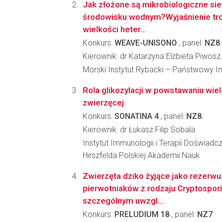
Jak złożone są mikrobiologiczne s
środowisku wodnym?Wyjaśnienie trofi
wielkości heter...
Konkurs:
WEAVE-UNISONO
, panel:
NZ8
Kierownik: dr Katarzyna Elżbieta Piwosz
Morski Instytut Rybacki – Państwowy I
Rola glikozylacji w powstawaniu wi
zwierzęcej
Konkurs:
SONATINA 4
, panel:
NZ8
Kierownik: dr Łukasz Filip Sobala
Instytut Immunologii i Terapii Doświadcz
Hirszfelda Polskiej Akademii Nauk
Zwierzęta dziko żyjące jako rezerw
pierwotniaków z rodzaju Cryptospori
szczególnym uwzgl...
Konkurs:
PRELUDIUM 18
, panel:
NZ7