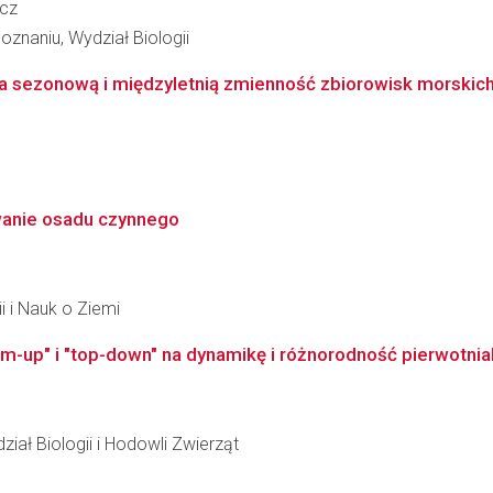
icz
znaniu, Wydział Biologii
sezonową i międzyletnią zmienność zbiorowisk morskich,
wanie osadu czynnego
i i Nauk o Ziemi
-up" i "top-down" na dynamikę i różnorodność pierwotni
ział Biologii i Hodowli Zwierząt