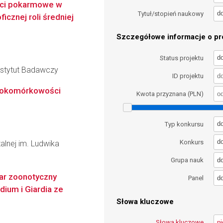
ieci pokarmowe w
d
Tytuł/stopień naukowy
cznej roli średniej
Szczegółowe informacje o pro
d
Status projektu
nstytut Badawczy
ID projektu
elokomórkowości
Kwota przyznana (PLN)
d
Typ konkursu
d
Konkurs
alnej im. Ludwika
d
Grupa nauk
uar zoonotyczny
d
Panel
dium i Giardia ze
Słowa kluczowe
Słowa kluczowe