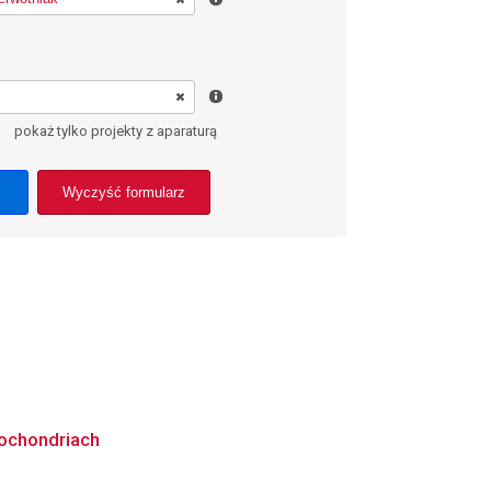
pokaż tylko projekty z aparaturą
Wyczyść formularz
tochondriach