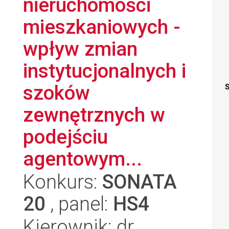
nieruchomości
mieszkaniowych -
wpływ zmian
instytucjonalnych i
szoków
S
zewnętrznych w
podejściu
agentowym...
Konkurs:
SONATA
20
, panel:
HS4
Kierownik: dr