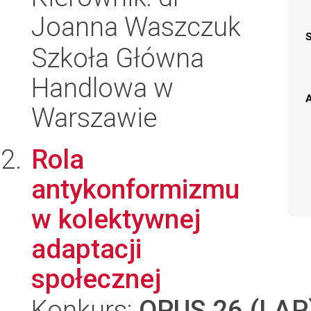
Joanna Waszczuk
Szkoła Główna
Handlowa w
A
Warszawie
Rola
antykonformizmu
w kolektywnej
adaptacji
społecznej
Konkurs:
OPUS 26 (LAP