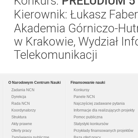
Konkurs:
PRELUDIUM 5
Kierownik: Łukasz Faber
Akademia Górniczo-Hutn
w Krakowie, Wydział Info
Telekomunikacji
O Narodowym Centrum Nauki
Finansowanie nauki
Zadania NCN
Konkursy
Dyrekcja
Panele NCN
Rada NCN
Najczęściej zadawane pytania
Koordynatorzy
Informacje dla realizujących projekty
Struktura
Pomoc publiczna
Akty prawne
Statystyki konkursów
Oferty pracy
Przykłady finansowanych projektów
Zamówienia publiczne
Baza ofert pracy