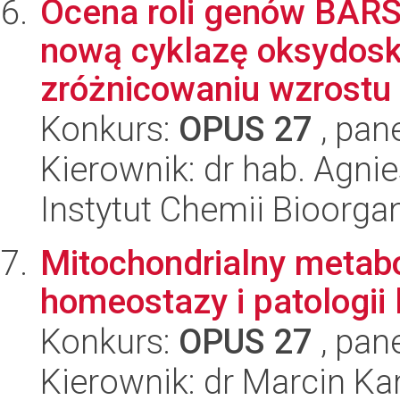
Ocena roli genów BARS
nową cyklazę oksydosk
zróżnicowaniu wzrostu i
Konkurs:
OPUS 27
, pan
Kierownik: dr hab. Agn
Instytut Chemii Bioorga
Mitochondrialny metabol
homeostazy i patologii
Konkurs:
OPUS 27
, pan
Kierownik: dr Marcin Ka