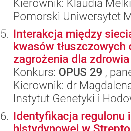
Kierownik: Klaudia Melk
Pomorski Uniwersytet 
Interakcja między siec
kwasów tłuszczowych o
zagrożenia dla zdrowia 
Konkurs:
OPUS 29
, pan
Kierownik: dr Magdalen
Instytut Genetyki i Hod
Identyfikacja regulonu 
histydynowej w Strepto