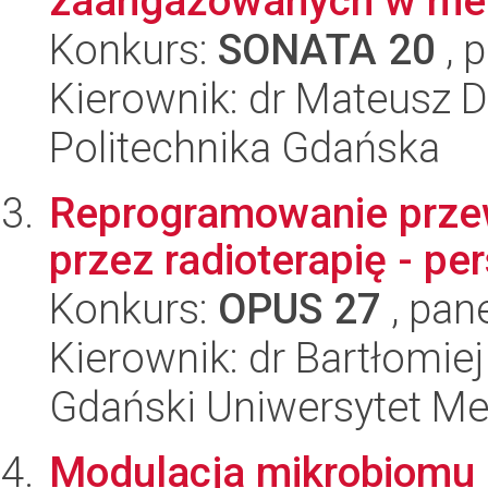
zaangażowanych w met
Konkurs:
SONATA 20
, 
Kierownik: dr Mateusz 
Politechnika Gdańska
Reprogramowanie prze
przez radioterapię - p
Konkurs:
OPUS 27
, pan
Kierownik: dr Bartłomie
Gdański Uniwersytet M
Modulacja mikrobiomu j