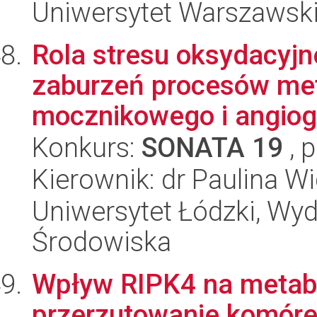
Uniwersytet Warszawski,
Rola stresu oksydacyjn
zaburzeń procesów met
mocznikowego i angiog
Konkurs:
SONATA 19
, 
Kierownik: dr Paulina W
Uniwersytet Łódzki, Wydz
Środowiska
Wpływ RIPK4 na metabo
przerzutowanie komóre