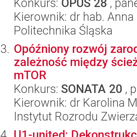
Konkurs:
OPUS 28
, pan
Kierownik: dr hab. Ann
Politechnika Śląska
Opóźniony rozwój zaro
zależność między ście
mTOR
Konkurs:
SONATA 20
, 
Kierownik: dr Karolina
Instytut Rozrodu Zwier
U1-united: Dekonstrukc