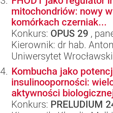
FHOD1 jako regulator int
mitochondriów: nowy w
komórkach czerniak...
Konkurs:
OPUS 29
, pan
Kierownik: dr hab. Ant
Uniwersytet Wrocławski
Kombucha jako potencj
insulinooporności: wie
aktywności biologiczne
Konkurs:
PRELUDIUM 2