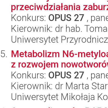
przeciwdziałania zab
Konkurs:
OPUS 27
, pan
Kierownik: dr hab. Tom
Uniwersytet Przyrodnic
Metabolizm N6-metyloa
z rozwojem nowotworó
Konkurs:
OPUS 27
, pan
Kierownik: dr Marta Sta
Uniwersytet Mikołaja K