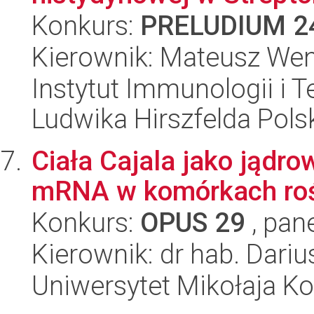
Konkurs:
PRELUDIUM 2
Kierownik: Mateusz We
Instytut Immunologii i T
Ludwika Hirszfelda Pols
Ciała Cajala jako jądro
mRNA w komórkach roś
Konkurs:
OPUS 29
, pan
Kierownik: dr hab. Dari
Uniwersytet Mikołaja K