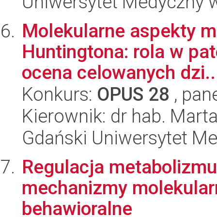
Uniwersytet Medyczny w
Molekularne aspekty m
Huntingtona: rola w pato
ocena celowanych dzi..
Konkurs:
OPUS 28
, pan
Kierownik: dr hab. Mart
Gdański Uniwersytet M
Regulacja metabolizmu
mechanizmy molekular
behawioralne