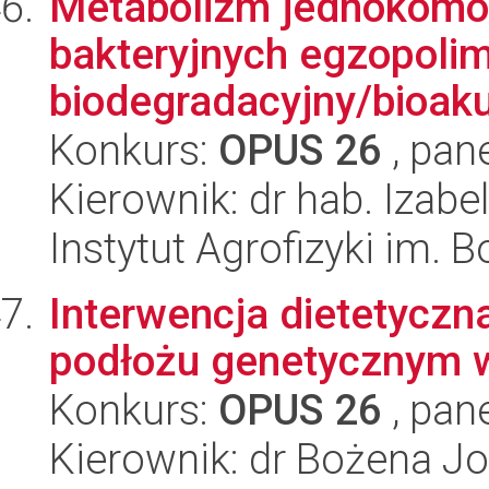
Metabolizm jednokomó
bakteryjnych egzopolim
biodegradacyjny/bioaku
Konkurs:
OPUS 26
, pan
Kierownik: dr hab. Izab
Instytut Agrofizyki im.
Interwencja dietetyczn
podłożu genetycznym 
Konkurs:
OPUS 26
, pan
Kierownik: dr Bożena J