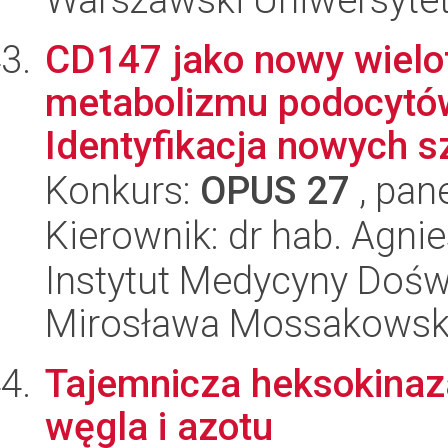
CD147 jako nowy wielo
metabolizmu podocytó
Identyfikacja nowych s
Konkurs:
OPUS 27
, pan
Kierownik: dr hab. Agn
Instytut Medycyny Doświa
Mirosława Mossakowsk
Tajemnicza heksokinaza
węgla i azotu