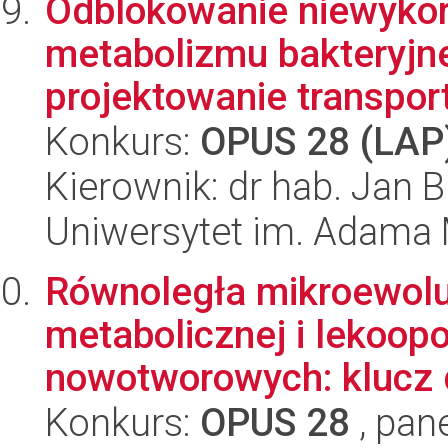
Odblokowanie niewykor
metabolizmu bakteryjn
projektowanie transport
Konkurs:
OPUS 28 (LAP
Kierownik: dr hab. Jan 
Uniwersytet im. Adama 
Równoległa mikroewolu
metabolicznej i lekoop
nowotworowych: klucz d
Konkurs:
OPUS 28
, pan