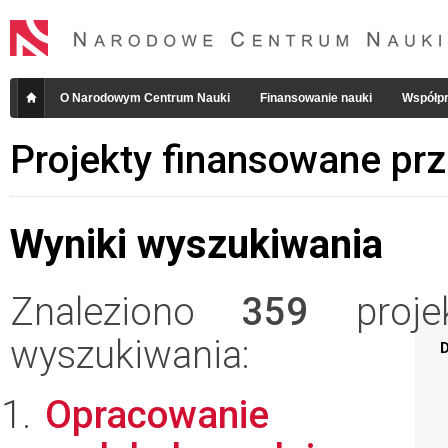
O Narodowym Centrum Nauki
Finansowanie nauki
Współpr
Projekty finansowane pr
Wyniki wyszukiwania
Znaleziono
359
projek
wyszukiwania:
D
Opracowanie