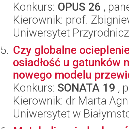
Konkurs:
OPUS 26
, pan
Kierownik: prof. Zbigni
Uniwersytet Przyrodnic
Czy globalne ociepleni
osiadłość u gatunków 
nowego modelu przewid
Konkurs:
SONATA 19
, 
Kierownik: dr Marta Ag
Uniwersytet w Białymst