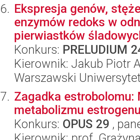
Ekspresja genów, stęże
enzymów redoks w odni
pierwiastków śladowych
Konkurs:
PRELUDIUM 2
Kierownik: Jakub Piotr
Warszawski Uniwersyte
Zagadka estrobolomu: M
metabolizmu estrogenu
Konkurs:
OPUS 29
, pan
Kierownik: prof. Grażyn