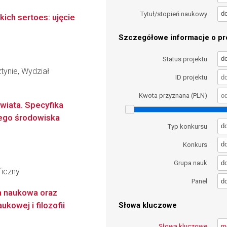
d
Tytuł/stopień naukowy
kich sertoes: ujęcie
Szczegółowe informacje o pro
d
Status projektu
tynie, Wydział
ID projektu
Kwota przyznana (PLN)
wiata. Specyfika
iego środowiska
d
Typ konkursu
d
Konkurs
d
Grupa nauk
ficzny
d
Panel
ka naukowa oraz
kowej i filozofii
Słowa kluczowe
Słowa kluczowe