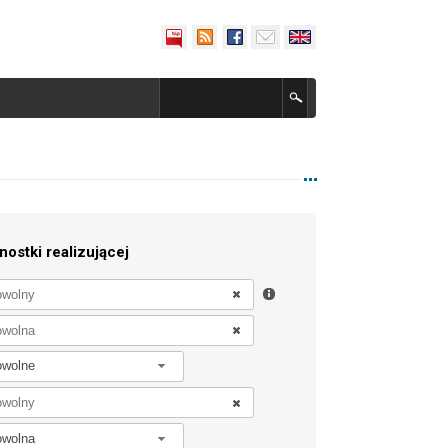
nostki realizującej
owolne
owolna