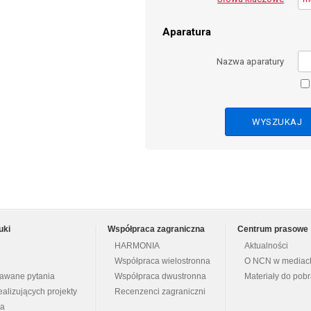
Aparatura
Nazwa aparatury
uki
Współpraca zagraniczna
Centrum prasowe
HARMONIA
Aktualności
Współpraca wielostronna
O NCN w mediac
dawane pytania
Współpraca dwustronna
Materiały do pob
ealizujących projekty
Recenzenci zagraniczni
na