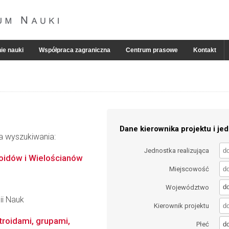
ie nauki
Współpraca zagraniczna
Centrum prasowe
Kontakt
Dane kierownika projektu i jed
ia wyszukiwania:
Jednostka realizująca
oidów i Wielościanów
Miejscowość
d
Województwo
ii Nauk
Kierownik projektu
troidami, grupami,
d
Płeć