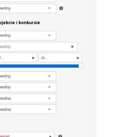
owolny
jekcie i konkursie
owolny
owolny
owolny
owolna
owolna