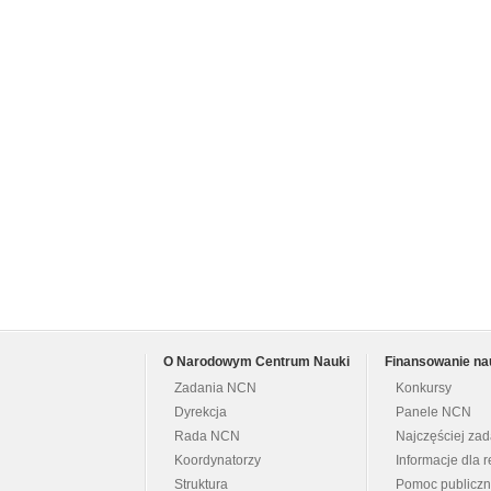
O Narodowym Centrum Nauki
Finansowanie na
Zadania NCN
Konkursy
Dyrekcja
Panele NCN
Rada NCN
Najczęściej za
Koordynatorzy
Informacje dla r
Struktura
Pomoc publicz