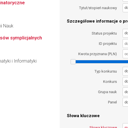
inatoryczne
d
Tytuł/stopień naukowy
Szczegółowe informacje o pro
ii Nauk
d
Status projektu
sów symplicjalnych
ID projektu
Kwota przyznana (PLN)
atyki i Informatyki
d
Typ konkursu
d
Konkurs
d
Grupa nauk
d
Panel
Słowa kluczowe
Słowa kluczowe