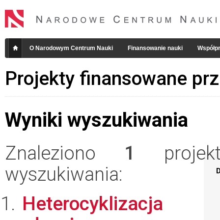
O Narodowym Centrum Nauki
Finansowanie nauki
Współpr
Projekty finansowane pr
Wyniki wyszukiwania
Znaleziono
1
projekt
wyszukiwania:
D
Heterocyklizacja