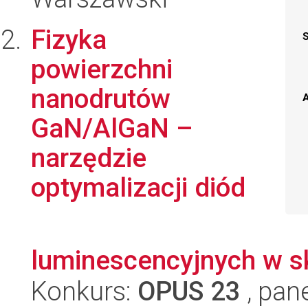
Fizyka
powierzchni
nanodrutów
A
GaN/AlGaN –
narzędzie
optymalizacji diód
luminescencyjnych w s
Konkurs:
OPUS 23
, pan