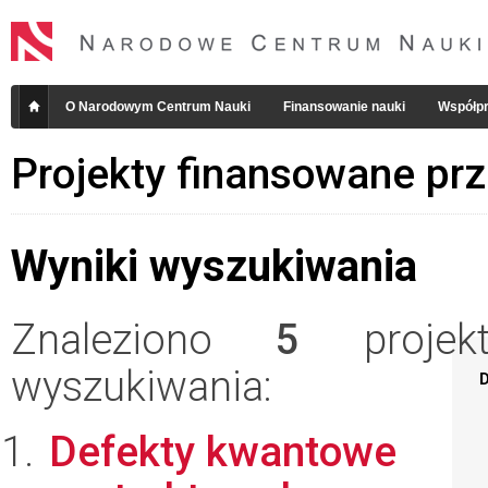
O Narodowym Centrum Nauki
Finansowanie nauki
Współpr
Projekty finansowane pr
Wyniki wyszukiwania
Znaleziono
5
projekt
wyszukiwania:
D
Defekty kwantowe