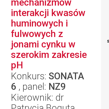
mechanizmów
interakcji kwasów
huminowych i
fulwowych z
jonami cynku w
S
szerokim zakresie
pH
Konkurs:
SONATA
6
, panel:
NZ9
Kierownik: dr
Patrycja Boguta