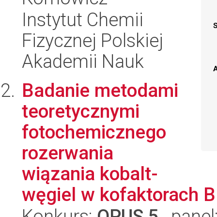
Instytut Chemii
Fizycznej Polskiej
Akademii Nauk
A
Badanie metodami
teoretycznymi
fotochemicznego
rozerwania
wiązania kobalt-
węgiel w kofaktorach 
Konkurs:
OPUS 5
, panel