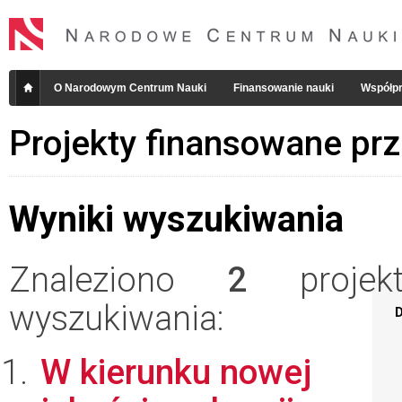
O Narodowym Centrum Nauki
Finansowanie nauki
Współpr
Projekty finansowane pr
Wyniki wyszukiwania
Znaleziono
2
projekt
wyszukiwania:
D
W kierunku nowej