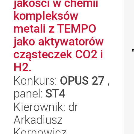
jakości w chemii
kompleksów
metali z TEMPO
jako aktywatorów
cząsteczek CO2 i
S
H2.
Konkurs:
OPUS 27
,
panel:
ST4
Kierownik: dr
Arkadiusz
Kornowicz