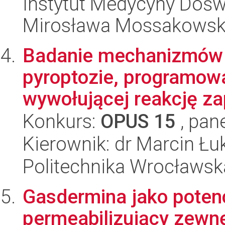
Instytut Medycyny Doświa
Mirosława Mossakowsk
Badanie mechanizmów 
pyroptozie, programowa
wywołującej reakcję za
Konkurs:
OPUS 15
, pan
Kierownik: dr Marcin Ł
Politechnika Wrocławsk
Gasdermina jako potenc
permeabilizujący zewn