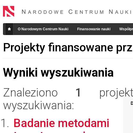
O Narodowym Centrum Nauki
Finansowanie nauki
Współpr
Projekty finansowane pr
Wyniki wyszukiwania
Znaleziono
1
projekt
wyszukiwania:
D
Badanie metodami