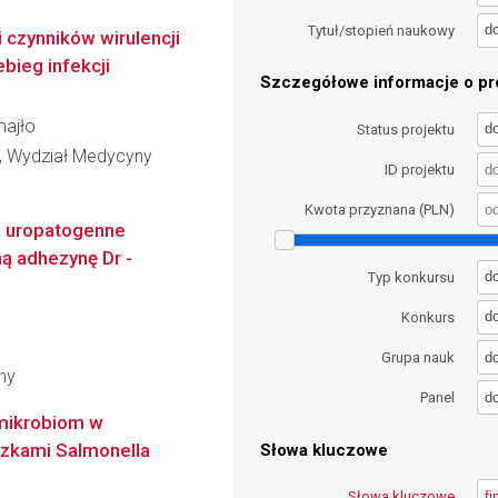
d
Tytuł/stopień naukowy
i czynników wirulencji
bieg infekcji
Szczegółowe informacje o pro
majło
d
Status projektu
u, Wydział Medycyny
ID projektu
Kwota przyznana (PLN)
z uropatogenne
ną adhezynę Dr -
d
Typ konkursu
d
Konkurs
d
Grupa nauk
ny
d
Panel
mikrobiom w
czkami Salmonella
Słowa kluczowe
Słowa kluczowe