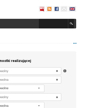
nostki realizującej
owolne
owolna