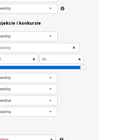
owolny
jekcie i konkursie
owolny
owolny
owolny
owolna
owolna