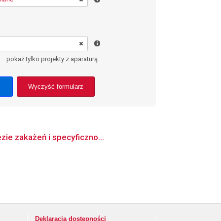
pokaż tylko projekty z aparaturą
Wyczyść formularz
zie zakażeń i specyficzno...
Deklaracja dostępności