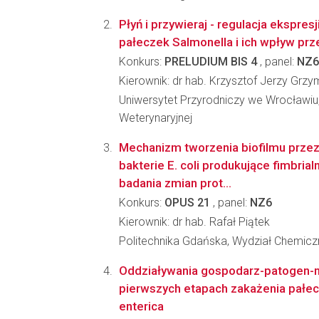
Płyń i przywieraj - regulacja ekspresj
pałeczek Salmonella i ich wpływ prze
Konkurs:
PRELUDIUM BIS 4
, panel:
NZ6
Kierownik: dr hab. Krzysztof Jerzy Grzy
Uniwersytet Przyrodniczy we Wrocławi
Weterynaryjnej
Mechanizm tworzenia biofilmu prze
bakterie E. coli produkujące fimbrial
badania zmian prot...
Konkurs:
OPUS 21
, panel:
NZ6
Kierownik: dr hab. Rafał Piątek
Politechnika Gdańska, Wydział Chemicz
Oddziaływania gospodarz-patogen-
pierwszych etapach zakażenia pałe
enterica