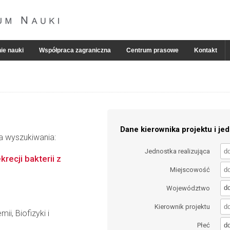
ie nauki
Współpraca zagraniczna
Centrum prasowe
Kontakt
Dane kierownika projektu i jed
ia wyszukiwania:
Jednostka realizująca
ecji bakterii z
Miejscowość
d
Województwo
Kierownik projektu
ii, Biofizyki i
d
Płeć