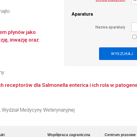
majło
Aparatura
Nazwa aparatury
wem płynów jako
zję, inwazję oraz
ny
ch receptorów dla Salmonella enterica i ich rola w patogene
, Wydział Medycyny Weterynaryjnej
uki
Współpraca zagraniczna
Centrum prasowe