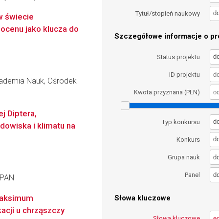
d
Tytuł/stopień naukowy
w świecie
ocenu jako klucza do
Szczegółowe informacje o pro
d
Status projektu
ID projektu
kademia Nauk, Ośrodek
Kwota przyznana (PLN)
j Diptera,
d
Typ konkursu
owiska i klimatu na
d
Konkurs
d
Grupa nauk
d
Panel
t PAN
maksimum
Słowa kluczowe
acji u chrząszczy
Słowa kluczowe