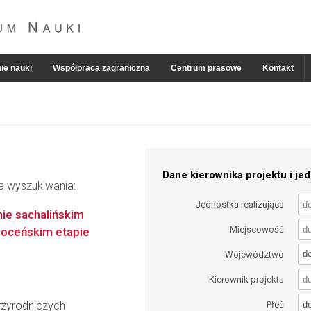
ie nauki
Współpraca zagraniczna
Centrum prasowe
Kontakt
Dane kierownika projektu i jed
ia wyszukiwania:
Jednostka realizująca
nie sachalińskim
Miejscowość
eoceńskim etapie
d
Województwo
Kierownik projektu
d
zyrodniczych
Płeć