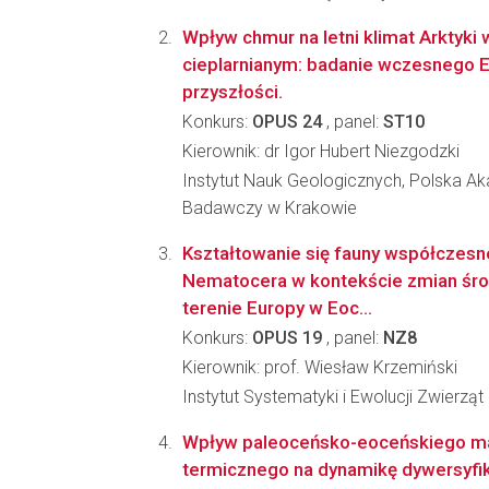
Wpływ chmur na letni klimat Arktyki 
cieplarnianym: badanie wczesnego E
przyszłości.
Konkurs:
OPUS 24
, panel:
ST10
Kierownik: dr Igor Hubert Niezgodzki
Instytut Nauk Geologicznych, Polska A
Badawczy w Krakowie
Kształtowanie się fauny współczesne
Nematocera w kontekście zmian środ
terenie Europy w Eoc...
Konkurs:
OPUS 19
, panel:
NZ8
Kierownik: prof. Wiesław Krzemiński
Instytut Systematyki i Ewolucji Zwierzą
Wpływ paleoceńsko-eoceńskiego 
termicznego na dynamikę dywersyfik