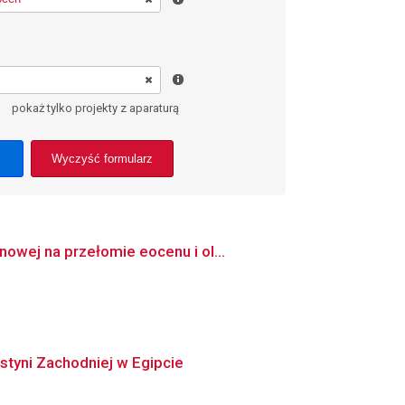
pokaż tylko projekty z aparaturą
Wyczyść formularz
owej na przełomie eocenu i ol...
styni Zachodniej w Egipcie