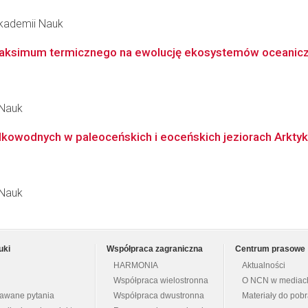
 Akademii Nauk
ksimum termicznego na ewolucję ekosystemów oceanicz
 Nauk
kowodnych w paleoceńskich i eoceńskich jeziorach Arktyki: 
 Nauk
uki
Współpraca zagraniczna
Centrum prasowe
HARMONIA
Aktualności
Współpraca wielostronna
O NCN w mediac
dawane pytania
Współpraca dwustronna
Materiały do pob