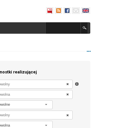
nostki realizującej
owolne
owolna