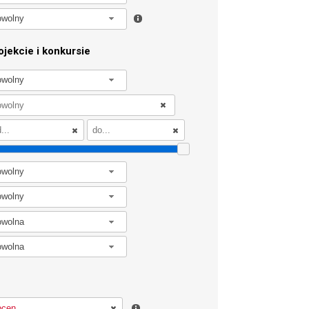
owolny
jekcie i konkursie
owolny
owolny
owolny
owolna
owolna