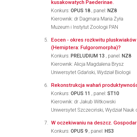
kusakowatych Paederinae.
Konkurs:
OPUS 18
, panel:
NZ8
Kierownik: dr Dagmara Maria Żyła
Muzeum i Instytut Zoologii PAN
Eocen - okres rozkwitu pluskwiaków 
(Hemiptera: Fulgoromorpha)?
Konkurs:
PRELUDIUM 13
, panel:
NZ8
Kierownik: Alicja Magdalena Brysz
Uniwersytet Gdański, Wydział Biologii
Rekonstrukcja wahań produktywności 
Konkurs:
OPUS 11
, panel:
ST10
Kierownik: dr Jakub Witkowski
Uniwersytet Szczeciński, Wydział Nauk 
W oczekiwaniu na deszcz. Gospodarka
Konkurs:
OPUS 9
, panel:
HS3