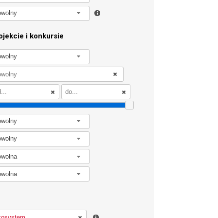
owolny
jekcie i konkursie
owolny
owolny
owolny
owolna
owolna