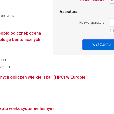
Aparatura
danowicz
Nazwa aparatury
eobiologicznej; ocena
olucję bentonicznych
amon
Ziemi
ch obliczeń wielkiej skali (HPC) w Europie.
azotu w ekosystemie leśnym