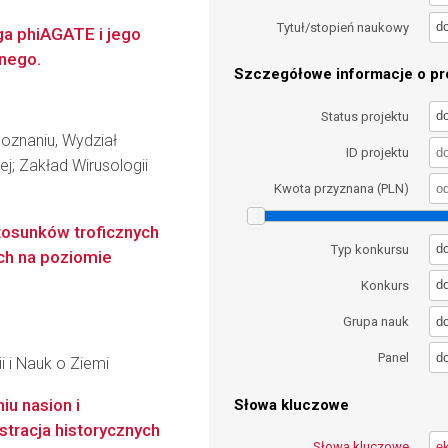
d
Tytuł/stopień naukowy
ga phiAGATE i jego
znego.
Szczegółowe informacje o pro
d
Status projektu
oznaniu, Wydział
ID projektu
nej; Zakład Wirusologii
Kwota przyznana (PLN)
osunków troficznych
d
Typ konkursu
h na poziomie
d
Konkurs
d
Grupa nauk
d
Panel
i i Nauk o Ziemi
iu nasion i
Słowa kluczowe
tracja historycznych
Słowa kluczowe