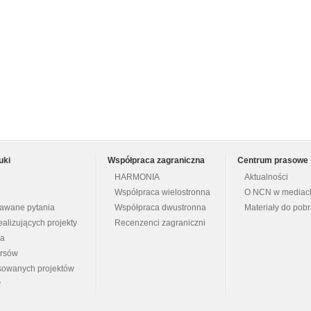
uki
Współpraca zagraniczna
Centrum prasowe
HARMONIA
Aktualności
Współpraca wielostronna
O NCN w mediac
dawane pytania
Współpraca dwustronna
Materiały do pob
ealizujących projekty
Recenzenci zagraniczni
na
ursów
nsowanych projektów
y