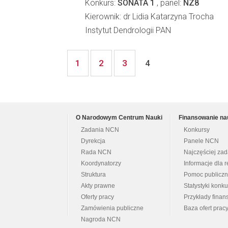
Konkurs:
SONATA 1
, panel:
NZ8
Kierownik: dr Lidia Katarzyna Trocha
Instytut Dendrologii PAN
1
2
3
4
O Narodowym Centrum Nauki
Finansowanie na
Zadania NCN
Konkursy
Dyrekcja
Panele NCN
Rada NCN
Najczęściej za
Koordynatorzy
Informacje dla r
Struktura
Pomoc publicz
Akty prawne
Statystyki konk
Oferty pracy
Przykłady fina
Zamówienia publiczne
Baza ofert prac
Nagroda NCN