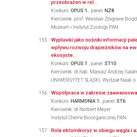
przeobrażen w rel...
Konkurs:
OPUS 1
, panel:
NZ8
Kierownik: prof. Wiesław Zbigniew Bog
Muzeum i Instytut Zoologii PAN
Wypluwki jako nośniki informacji pal
wpływu rozwoju drapieżników na ew
ekosyste...
Konkurs:
OPUS 1
, panel:
ST10
Kierownik: dr hab. Mariusz Andrzej Sal
UNIWERSYTET ŚLĄSKI, Wydział Nauk o 
Współpraca w zakresie zaawansowany
Konkurs:
HARMONIA 1
, panel:
ST6
Kierownik: dr Norbert Meyer
Instytut Chemii Bioorganicznej PAN
Rola ektomikoryz w obiegu węgla i 