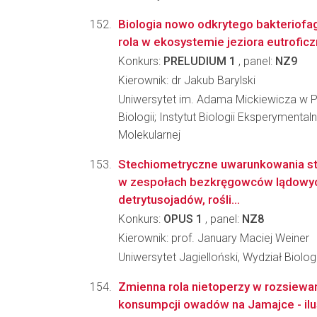
Biologia nowo odkrytego bakteriofa
rola w ekosystemie jeziora eutrofic
Konkurs:
PRELUDIUM 1
, panel:
NZ9
Kierownik: dr Jakub Barylski
Uniwersytet im. Adama Mickiewicza w P
Biologii; Instytut Biologii Eksperymental
Molekularnej
Stechiometryczne uwarunkowania st
w zespołach bezkręgowców lądowyc
detrytusojadów, rośli...
Konkurs:
OPUS 1
, panel:
NZ8
Kierownik: prof. January Maciej Weiner
Uniwersytet Jagielloński, Wydział Biologi
Zmienna rola nietoperzy w rozsiewan
konsumpcji owadów na Jamajce - ilus