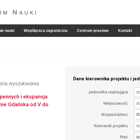
ie nauki
Współpraca zagraniczna
Centrum prasowe
Kontakt
Dane kierownika projektu i jed
eria wyszukiwania:
Jednostka realizująca
ennych i ekspansja
Miejscowość
enie Gdańska od V do
d
Województwo
Kierownik projektu
d
Płeć