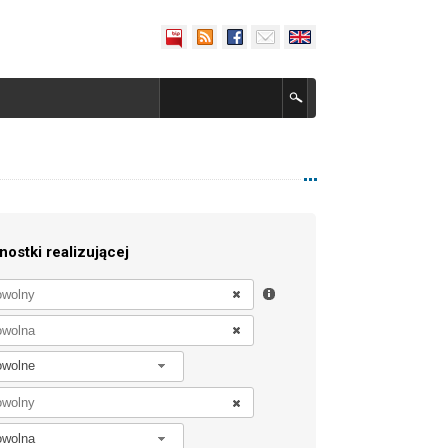
nostki realizującej
owolne
owolna