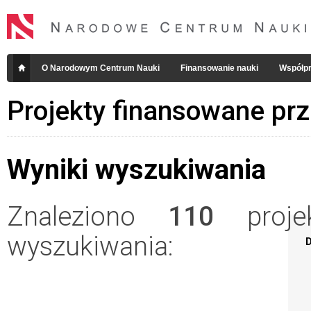
O Narodowym Centrum Nauki
Finansowanie nauki
Współpr
Projekty finansowane pr
Wyniki wyszukiwania
Znaleziono
110
projek
wyszukiwania:
D