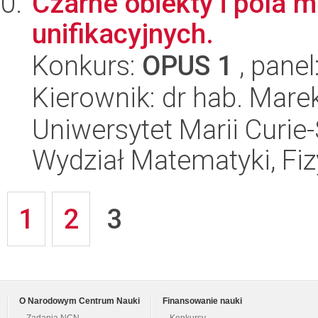
Czarne obiekty i pola m
unifikacyjnych.
Konkurs:
OPUS 1
, panel
Kierownik: dr hab. Mare
Uniwersytet Marii Curie-
Wydział Matematyki, Fizy
1
2
3
O Narodowym Centrum Nauki
Finansowanie nauki