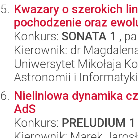
Kwazary o szerokich lin
pochodzenie oraz ewol
Konkurs:
SONATA 1
, pa
Kierownik: dr Magdalen
Uniwersytet Mikołaja Kop
Astronomii i Informatyk
Nieliniowa dynamika cz
AdS
Konkurs:
PRELUDIUM 1
Kierownik: Marek Jarosł