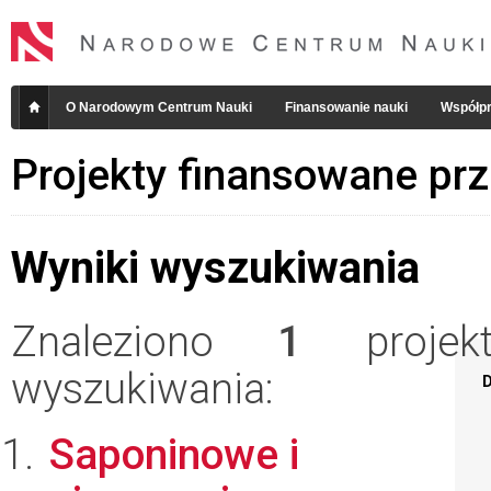
O Narodowym Centrum Nauki
Finansowanie nauki
Współpr
Projekty finansowane pr
Wyniki wyszukiwania
Znaleziono
1
projekt
wyszukiwania:
D
Saponinowe i