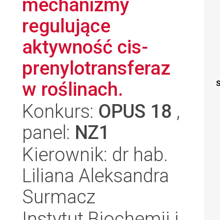
mechanizmy
regulujące
aktywność cis-
prenylotransferaz
w roślinach.
S
Konkurs:
OPUS 18
,
panel:
NZ1
Kierownik: dr hab.
Liliana Aleksandra
Surmacz
Instytut Biochemii i