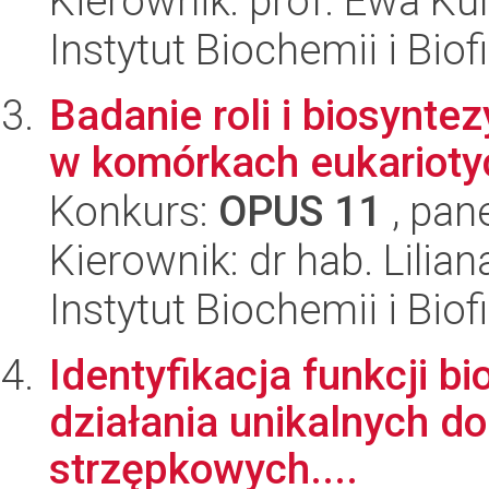
Kierownik: prof. Ewa K
Instytut Biochemii i Biof
Badanie roli i biosyntez
w komórkach eukarioty
Konkurs:
OPUS 11
, pan
Kierownik: dr hab. Lili
Instytut Biochemii i Biof
Identyfikacja funkcji 
działania unikalnych d
strzępkowych....