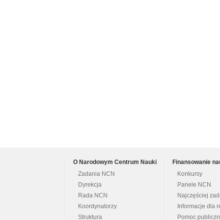
O Narodowym Centrum Nauki
Finansowanie na
Zadania NCN
Konkursy
Dyrekcja
Panele NCN
Rada NCN
Najczęściej za
Koordynatorzy
Informacje dla r
Struktura
Pomoc publicz