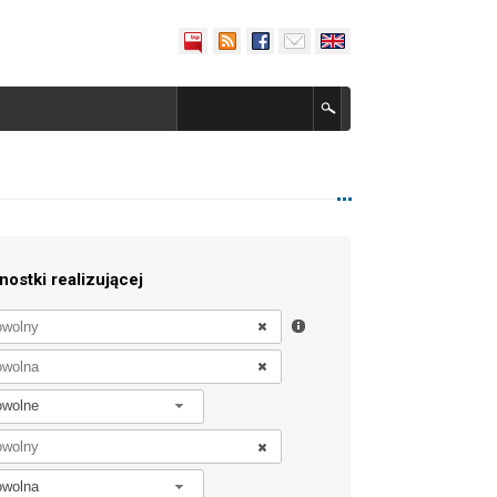
nostki realizującej
owolne
owolna