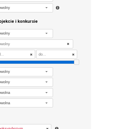
owolny
jekcie i konkursie
owolny
owolny
owolny
owolna
owolna