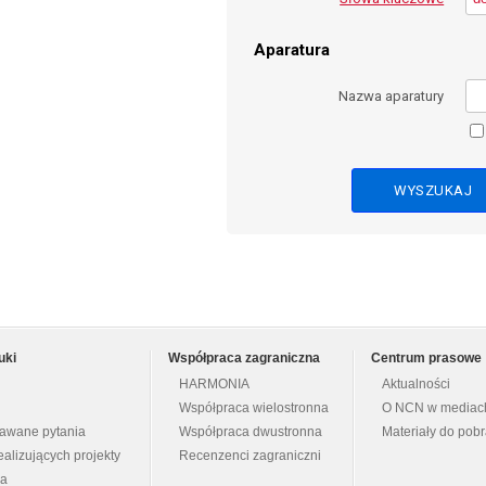
Aparatura
Nazwa aparatury
uki
Współpraca zagraniczna
Centrum prasowe
HARMONIA
Aktualności
Współpraca wielostronna
O NCN w mediac
dawane pytania
Współpraca dwustronna
Materiały do pob
ealizujących projekty
Recenzenci zagraniczni
na