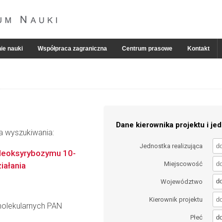
ie nauki
Współpraca zagraniczna
Centrum prasowe
Kontakt
Dane kierownika projektu i jed
ia wyszukiwania:
Jednostka realizująca
j deoksyrybozymu 10-
Miejscowość
iałania
d
Województwo
Kierownik projektu
molekularnych PAN
d
Płeć