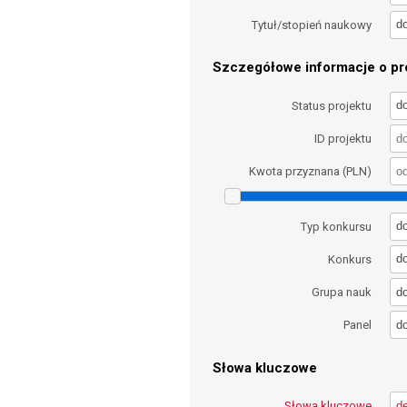
d
Tytuł/stopień naukowy
Szczegółowe informacje o pro
d
Status projektu
ID projektu
Kwota przyznana (PLN)
d
Typ konkursu
d
Konkurs
d
Grupa nauk
d
Panel
Słowa kluczowe
Słowa kluczowe