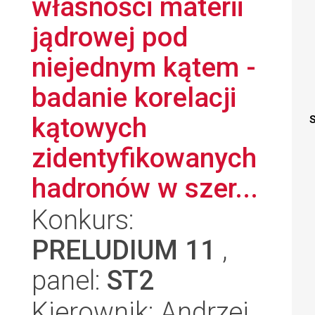
własności materii
jądrowej pod
niejednym kątem -
badanie korelacji
kątowych
S
zidentyfikowanych
hadronów w szer...
Konkurs:
PRELUDIUM 11
,
panel:
ST2
Kierownik: Andrzej