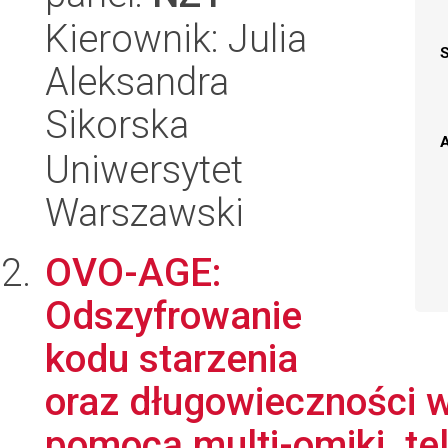
Kierownik: Julia
Aleksandra
Sikorska
A
Uniwersytet
Warszawski
OVO-AGE:
Odszyfrowanie
kodu starzenia
oraz długowieczności w
pomocą multi-omiki, tel