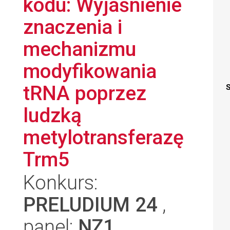
kodu: Wyjaśnienie
znaczenia i
mechanizmu
modyfikowania
tRNA poprzez
S
ludzką
metylotransferazę
Trm5
Konkurs:
PRELUDIUM 24
,
panel:
NZ1