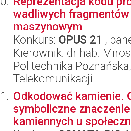
Reprezentacja kodu pro
wadliwych fragmentów 
maszynowym
Konkurs:
OPUS 21
, pan
Kierownik: dr hab. Mir
Politechnika Poznańska,
Telekomunikacji
Odkodować kamienie. G
symboliczne znaczenie
kamiennych u społeczno