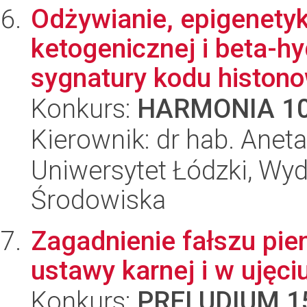
Odżywianie, epigenetyk
ketogenicznej i beta-
sygnatury kodu histono
Konkurs:
HARMONIA 1
Kierownik: dr hab. Anet
Uniwersytet Łódzki, Wydz
Środowiska
Zagadnienie fałszu pien
ustawy karnej i w uję
Konkurs:
PRELUDIUM 1