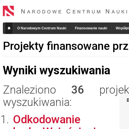
O Narodowym Centrum Nauki
Finansowanie nauki
Współpr
Projekty finansowane pr
Wyniki wyszukiwania
Znaleziono
36
projekt
wyszukiwania:
D
Odkodowanie