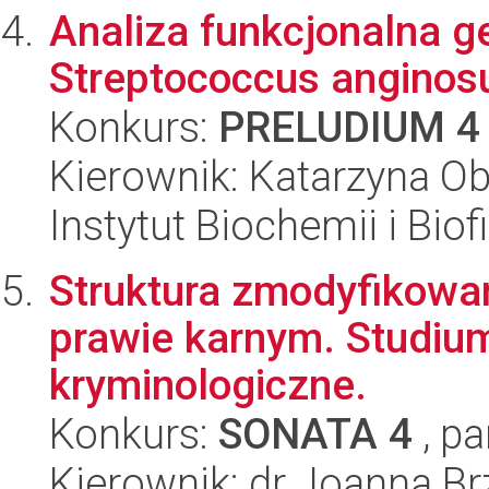
Analiza funkcjonalna 
Streptococcus anginos
Konkurs:
PRELUDIUM 4
Kierownik: Katarzyna O
Instytut Biochemii i Biof
Struktura zmodyfikowa
prawie karnym. Studium
kryminologiczne.
Konkurs:
SONATA 4
, pa
Kierownik: dr Joanna Br