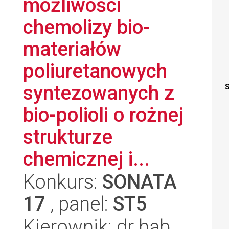
możliwości
chemolizy bio-
materiałów
poliuretanowych
syntezowanych z
S
bio-polioli o rożnej
strukturze
chemicznej i...
Konkurs:
SONATA
17
, panel:
ST5
Kierownik: dr hab.