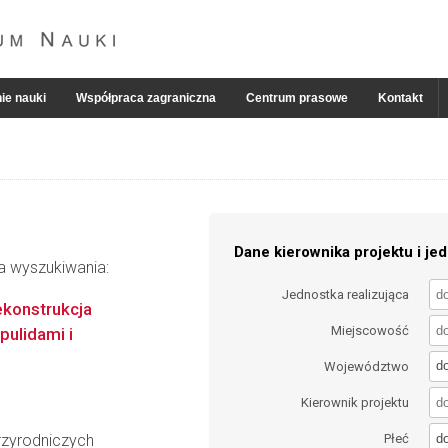
ie nauki
Współpraca zagraniczna
Centrum prasowe
Kontakt
Dane kierownika projektu i jed
ia wyszukiwania:
Jednostka realizująca
ekonstrukcja
Miejscowość
pulidami i
d
Województwo
Kierownik projektu
d
zyrodniczych
Płeć