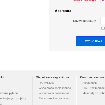
Aparatura
Nazwa aparatury
uki
Współpraca zagraniczna
Centrum prasowe
HARMONIA
Aktualności
Współpraca wielostronna
O NCN w mediac
dawane pytania
Współpraca dwustronna
Materiały do pob
ealizujących projekty
Recenzenci zagraniczni
na