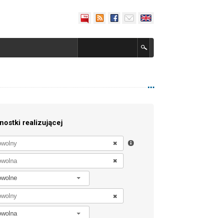
nostki realizującej
owolne
owolna