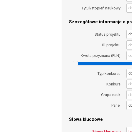
d
Tytuł/stopień naukowy
Szczegółowe informacje o pro
d
Status projektu
ID projektu
Kwota przyznana (PLN)
d
Typ konkursu
d
Konkurs
d
Grupa nauk
d
Panel
Słowa kluczowe
Słowa kluczowe