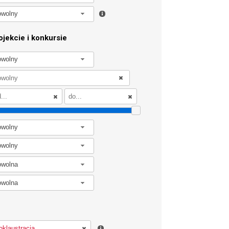
owolny
jekcie i konkursie
owolny
owolny
owolny
owolna
owolna