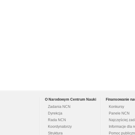
O Narodowym Centrum Nauki
Finansowanie na
Zadania NCN
Konkursy
Dyrekcja
Panele NCN
Rada NCN
Najczęściej za
Koordynatorzy
Informacje dla r
Struktura
Pomoc publicz