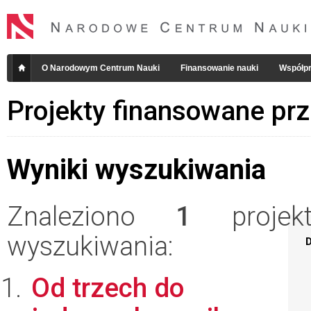
O Narodowym Centrum Nauki
Finansowanie nauki
Współpr
Projekty finansowane pr
Wyniki wyszukiwania
Znaleziono
1
projekt
wyszukiwania:
D
Od trzech do