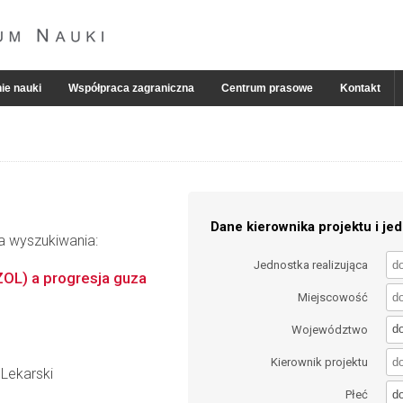
ie nauki
Współpraca zagraniczna
Centrum prasowe
Kontakt
Dane kierownika projektu i jed
ia wyszukiwania:
Jednostka realizująca
OL) a progresja guza
Miejscowość
d
Województwo
Kierownik projektu
Lekarski
d
Płeć