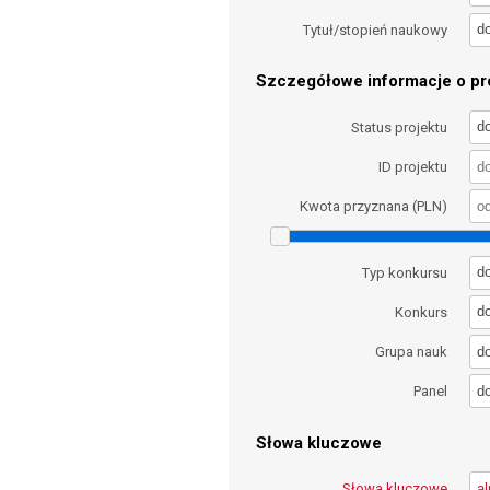
d
Tytuł/stopień naukowy
Szczegółowe informacje o pro
d
Status projektu
ID projektu
Kwota przyznana (PLN)
d
Typ konkursu
d
Konkurs
d
Grupa nauk
d
Panel
Słowa kluczowe
Słowa kluczowe