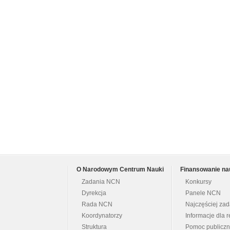
O Narodowym Centrum Nauki
Finansowanie na
Zadania NCN
Konkursy
Dyrekcja
Panele NCN
Rada NCN
Najczęściej za
Koordynatorzy
Informacje dla r
Struktura
Pomoc publicz