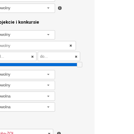
owolny
jekcie i konkursie
owolny
owolny
owolny
owolna
owolna