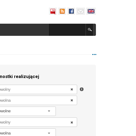
nostki realizującej
owolne
owolna