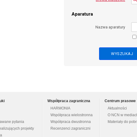
Aparatura
Nazwa aparatury
uki
Współpraca zagraniczna
Centrum prasowe
HARMONIA
Aktualności
Współpraca wielostronna
O NCN w mediac
dawane pytania
Współpraca dwustronna
Materiały do pob
ealizujących projekty
Recenzenci zagraniczni
na