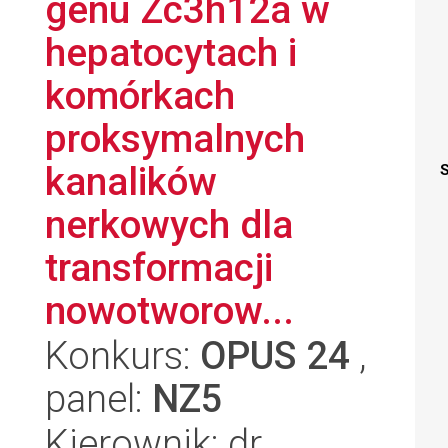
genu Zc3h12a w
hepatocytach i
komórkach
proksymalnych
kanalików
S
nerkowych dla
transformacji
nowotworow...
Konkurs:
OPUS 24
,
panel:
NZ5
Kierownik: dr