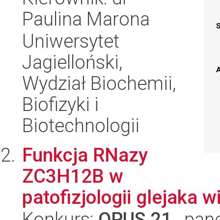
Paulina Marona
Uniwersytet
Jagielloński,
A
Wydział Biochemii,
Biofizyki i
Biotechnologii
Funkcja RNazy
ZC3H12B w
patofizjologii glejaka 
Konkurs:
OPUS 21
, pan