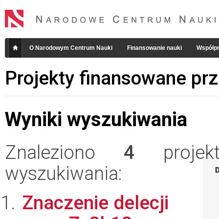
O Narodowym Centrum Nauki
Finansowanie nauki
Współpr
Projekty finansowane pr
Wyniki wyszukiwania
Znaleziono
4
projekt
wyszukiwania:
D
Znaczenie delecji