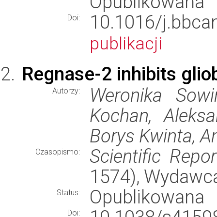
Opublikowana
10.1016/j.bb
Doi:
publikacji
Regnase-2 inhibits gliob
Weronika Sowi
Autorzy:
Kochan, Aleksa
Borys Kwinta, A
Scientific Repor
Czasopismo:
1574), Wydawc
Opublikowana
Status:
Doi: