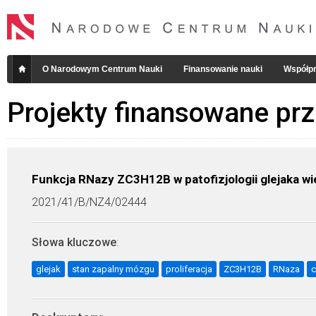
O Narodowym Centrum Nauki
Finansowanie nauki
Współpr
Projekty finansowane pr
Funkcja RNazy ZC3H12B w patofizjologii glejaka w
2021/41/B/NZ4/02444
Słowa kluczowe
:
glejak
stan zapalny mózgu
proliferacja
ZC3H12B
RNaza
c