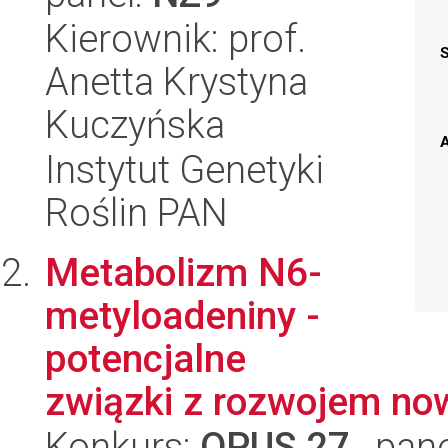
Kierownik: prof.
Anetta Krystyna
Kuczyńska
A
Instytut Genetyki
Roślin PAN
Metabolizm N6-
metyloadeniny -
potencjalne
związki z rozwojem no
Konkurs:
OPUS 27
, pan