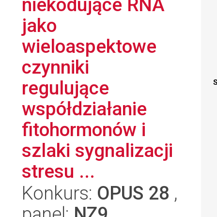
niekodujące RNA
jako
wieloaspektowe
czynniki
regulujące
S
współdziałanie
fitohormonów i
szlaki sygnalizacji
stresu ...
Konkurs:
OPUS 28
,
panel:
NZ9