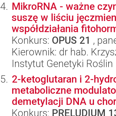
MikroRNA - ważne czyn
suszę w liściu jęczmien
współdziałania fitohor
Konkurs:
OPUS 21
, pan
Kierownik: dr hab. Krzys
Instytut Genetyki Rośli
2-ketoglutaran i 2-hydr
metaboliczne modulato
demetylacji DNA u chory
Konkurs:
PRELUDIUM 1