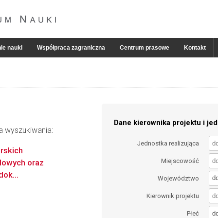
ie nauki
Współpraca zagraniczna
Centrum prasowe
Kontakt
Dane kierownika projektu i jed
ia wyszukiwania:
Jednostka realizująca
rskich
Miejscowość
dowych oraz
ok...
d
Województwo
Kierownik projektu
d
Płeć