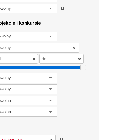
owolny
jekcie i konkursie
owolny
owolny
owolny
owolna
owolna