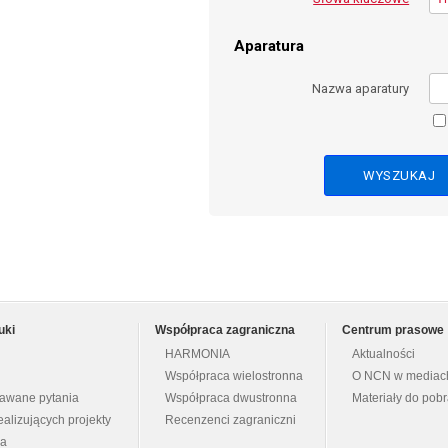
Aparatura
Nazwa aparatury
uki
Współpraca zagraniczna
Centrum prasowe
HARMONIA
Aktualności
Współpraca wielostronna
O NCN w mediac
dawane pytania
Współpraca dwustronna
Materiały do pob
ealizujących projekty
Recenzenci zagraniczni
na