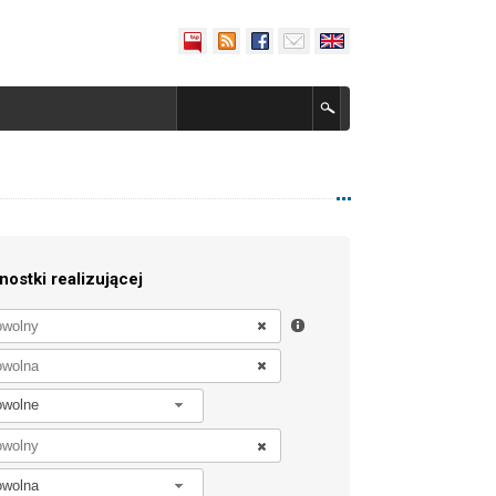
nostki realizującej
owolne
owolna