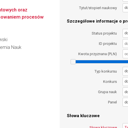
d
Tytuł/stopień naukowy
ntowych oraz
osowaniem procesów
Szczegółowe informacje o pro
d
Status projektu
wski
ID projektu
ademia Nauk
Kwota przyznana (PLN)
d
Typ konkursu
d
Konkurs
d
Grupa nauk
d
Panel
Słowa kluczowe
Słowa kluczowe