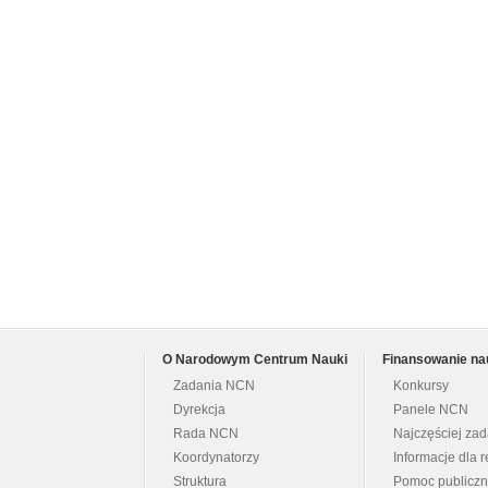
O Narodowym Centrum Nauki
Finansowanie na
Zadania NCN
Konkursy
Dyrekcja
Panele NCN
Rada NCN
Najczęściej za
Koordynatorzy
Informacje dla r
Struktura
Pomoc publicz