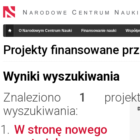
O Narodowym Centrum Nauki
Finansowanie nauki
Współpr
Projekty finansowane pr
Wyniki wyszukiwania
Znaleziono
1
projekt
wyszukiwania:
D
W stronę nowego