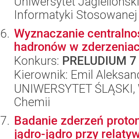
Uniwersytet Jagielloński
Informatyki Stosowanej
Wyznaczanie centralnoś
hadronów w zderzeniac
Konkurs:
PRELUDIUM 7
Kierownik: Emil Aleksan
UNIWERSYTET ŚLĄSKI, Wy
Chemii
Badanie zderzeń proton
jądro-jądro przy relat