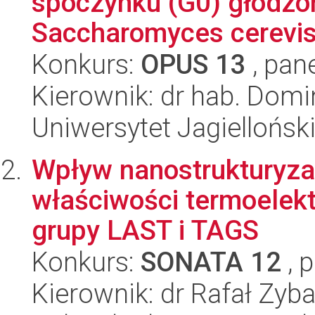
spoczynku (G0) głodzo
Saccharomyces cerevis
Konkurs:
OPUS 13
, pan
Kierownik: dr hab. Dom
Uniwersytet Jagielloński
Wpływ nanostrukturyza
właściwości termoelek
grupy LAST i TAGS
Konkurs:
SONATA 12
, 
Kierownik: dr Rafał Zyba