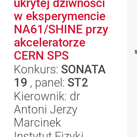
ukrytej dziwności
w eksperymencie
NA61/SHINE przy
akceleratorze
CERN SPS
S
Konkurs:
SONATA
19
, panel:
ST2
Kierownik: dr
Antoni Jerzy
Marcinek
Instytut Fizyki