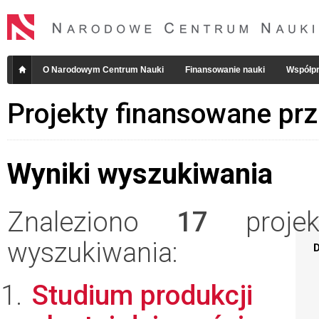
O Narodowym Centrum Nauki
Finansowanie nauki
Współpr
Projekty finansowane pr
Wyniki wyszukiwania
Znaleziono
17
projekt
wyszukiwania:
D
Studium produkcji