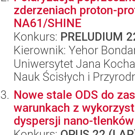
zderzeniach proton-pr
NA61/SHINE
Konkurs:
PRELUDIUM 2
Kierownik: Yehor Bonda
Uniwersytet Jana Kocha
Nauk Ścisłych i Przyrod
Nowe stale ODS do za
warunkach z wykorzyst
dyspersji nano-tlenków
Konkurs:
OPUS 22 (LAP