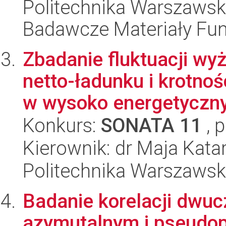
Politechnika Warszawsk
Badawcze Materiały Fun
Zbadanie fluktuacji w
netto-ładunku i krotn
w wysoko energetyczny
Konkurs:
SONATA 11
, 
Kierownik: dr Maja Ka
Politechnika Warszawska
Badanie korelacji dwu
azymutalnym i pseudop