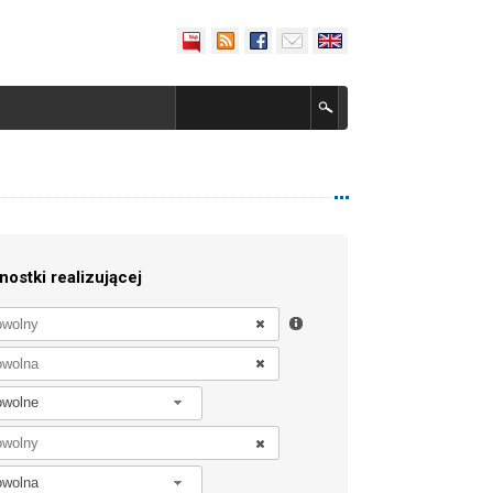
nostki realizującej
owolne
owolna