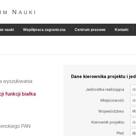
ie nauki
Współpraca zagraniczna
Centrum prasowe
Kontakt
Dane kierownika projektu i jed
ia wyszukiwania:
Jednostka realizująca
i funkcji białka
Miejscowość
d
Województwo
Kierownik projektu
 Nenckiego PAN
d
Płeć