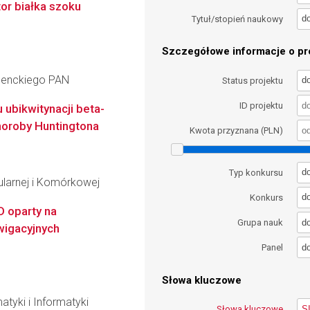
or białka szoku
d
Tytuł/stopień naukowy
Szczegółowe informacje o pro
 Nenckiego PAN
d
Status projektu
ID projektu
 ubikwitynacji beta-
horoby Huntingtona
Kwota przyznana (PLN)
d
Typ konkursu
ularnej i Komórkowej
d
Konkurs
D oparty na
d
Grupa nauk
wigacyjnych
d
Panel
Słowa kluczowe
atyki i Informatyki
Słowa kluczowe