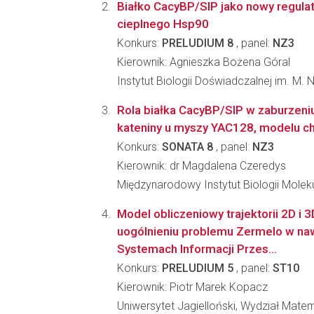
Białko CacyBP/SIP jako nowy regulat
cieplnego Hsp90
Konkurs:
PRELUDIUM 8
, panel:
NZ3
Kierownik: Agnieszka Bożena Góral
Instytut Biologii Doświadczalnej im. M.
Rola białka CacyBP/SIP w zaburzeniu
kateniny u myszy YAC128, modelu c
Konkurs:
SONATA 8
, panel:
NZ3
Kierownik: dr Magdalena Czeredys
Międzynarodowy Instytut Biologii Molek
Model obliczeniowy trajektorii 2D i 3
uogólnieniu problemu Zermelo w na
Systemach Informacji Przes...
Konkurs:
PRELUDIUM 5
, panel:
ST10
Kierownik: Piotr Marek Kopacz
Uniwersytet Jagielloński, Wydział Matem