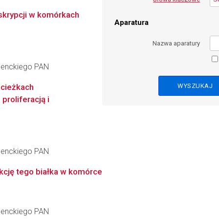
skrypcji w komórkach
Aparatura
Nazwa aparatury
 Nenckiego PAN
ścieżkach
roliferacją i
 Nenckiego PAN
kcję tego białka w komórce
 Nenckiego PAN