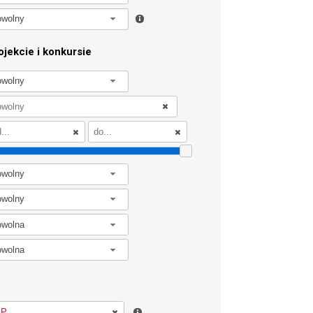
owolny
jekcie i konkursie
owolny
owolny
owolny
owolna
owolna