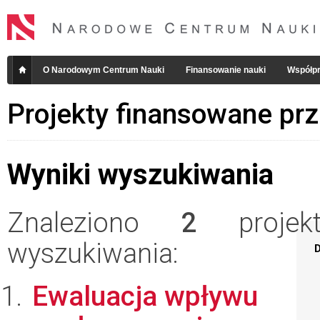
O Narodowym Centrum Nauki
Finansowanie nauki
Współpr
Projekty finansowane pr
Wyniki wyszukiwania
Znaleziono
2
projekt
wyszukiwania:
D
Ewaluacja wpływu