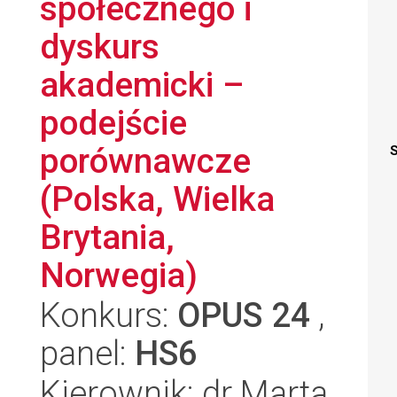
społecznego i
dyskurs
akademicki –
podejście
porównawcze
S
(Polska, Wielka
Brytania,
Norwegia)
Konkurs:
OPUS 24
,
panel:
HS6
Kierownik: dr Marta