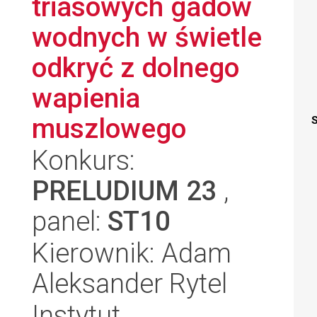
triasowych gadów
wodnych w świetle
odkryć z dolnego
wapienia
muszlowego
S
Konkurs:
PRELUDIUM 23
,
panel:
ST10
Kierownik: Adam
Aleksander Rytel
Instytut