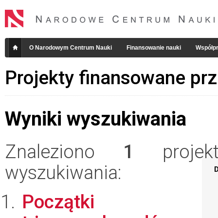
O Narodowym Centrum Nauki
Finansowanie nauki
Współpr
Projekty finansowane pr
Wyniki wyszukiwania
Znaleziono
1
projekt
wyszukiwania:
D
Początki