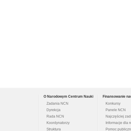
O Narodowym Centrum Nauki
Finansowanie na
Zadania NCN
Konkursy
Dyrekcja
Panele NCN
Rada NCN
Najczęściej za
Koordynatorzy
Informacje dla r
Struktura
Pomoc publicz