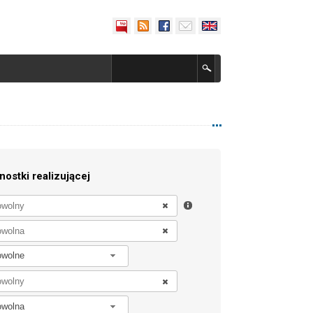
nostki realizującej
owolne
owolna