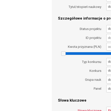
d
Tytuł/stopień naukowy
Szczegółowe informacje o pro
d
Status projektu
ID projektu
Kwota przyznana (PLN)
d
Typ konkursu
d
Konkurs
d
Grupa nauk
d
Panel
Słowa kluczowe
Słowa kluczowe