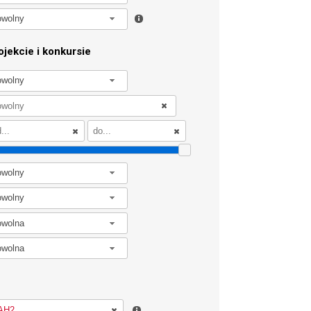
owolny
jekcie i konkursie
owolny
owolny
owolny
owolna
owolna