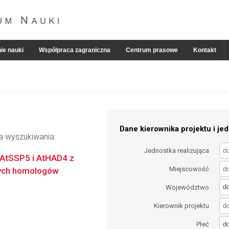
ie nauki
Współpraca zagraniczna
Centrum prasowe
Kontakt
Dane kierownika projektu i jed
ia wyszukiwania:
Jednostka realizująca
k AtSSP5 i AtHAD4 z
Miejscowość
lnych homologów
d
Województwo
Kierownik projektu
d
Płeć