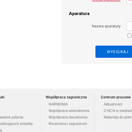
Aparatura
Nazwa aparatury
uki
Współpraca zagraniczna
Centrum prasowe
HARMONIA
Aktualności
Współpraca wielostronna
O NCN w mediac
dawane pytania
Współpraca dwustronna
Materiały do pob
ealizujących projekty
Recenzenci zagraniczni
na