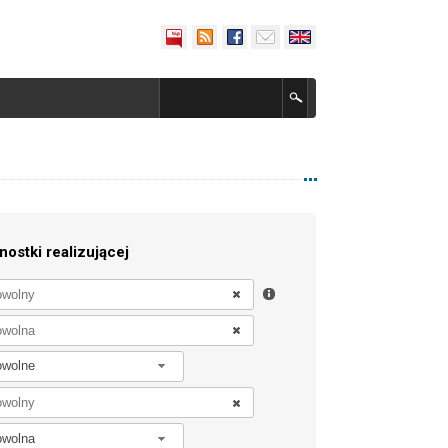
nostki realizującej
owolne
owolna