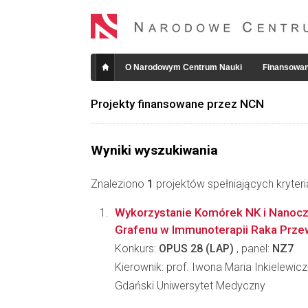
O Narodowym Centrum Nauki
Finansowan
Projekty finansowane przez NCN
Wyniki wyszukiwania
Znaleziono
1
projektów spełniających kryter
Wykorzystanie Komórek NK i Nanocz
Grafenu w Immunoterapii Raka Prz
Konkurs:
OPUS 28 (LAP)
, panel:
NZ7
Kierownik: prof. Iwona Maria Inkielewic
Gdański Uniwersytet Medyczny