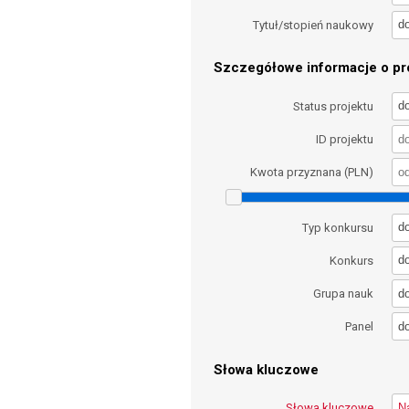
d
Tytuł/stopień naukowy
Szczegółowe informacje o pro
d
Status projektu
ID projektu
Kwota przyznana (PLN)
d
Typ konkursu
d
Konkurs
d
Grupa nauk
d
Panel
Słowa kluczowe
Słowa kluczowe