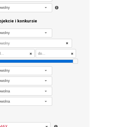
owolny
jekcie i konkursie
owolny
owolny
owolny
owolna
owolna