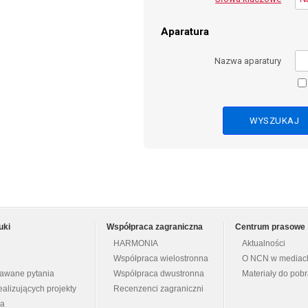
Aparatura
Nazwa aparatury
uki
Współpraca zagraniczna
Centrum prasowe
HARMONIA
Aktualności
Współpraca wielostronna
O NCN w mediac
dawane pytania
Współpraca dwustronna
Materiały do pob
ealizujących projekty
Recenzenci zagraniczni
na