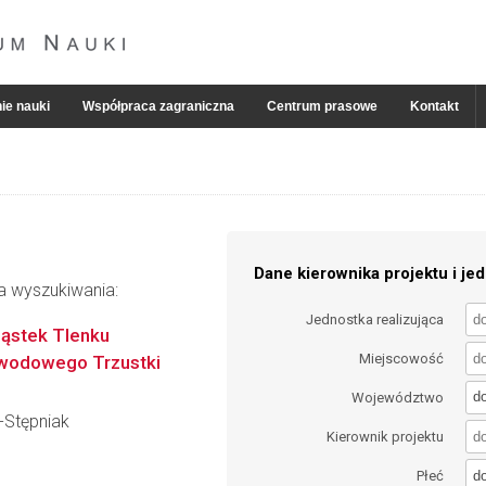
ie nauki
Współpraca zagraniczna
Centrum prasowe
Kontakt
Dane kierownika projektu i jed
ia wyszukiwania:
Jednostka realizująca
ąstek Tlenku
Miejscowość
ewodowego Trzustki
d
Województwo
z-Stępniak
Kierownik projektu
d
Płeć