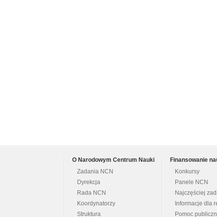
O Narodowym Centrum Nauki
Finansowanie na
Zadania NCN
Konkursy
Dyrekcja
Panele NCN
Rada NCN
Najczęściej za
Koordynatorzy
Informacje dla r
Struktura
Pomoc publicz