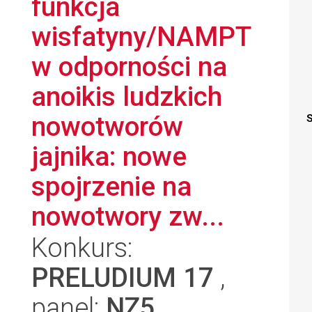
funkcja
wisfatyny/NAMPT
w odporności na
anoikis ludzkich
nowotworów
S
jajnika: nowe
spojrzenie na
nowotwory zw...
Konkurs:
PRELUDIUM 17
,
panel:
NZ5