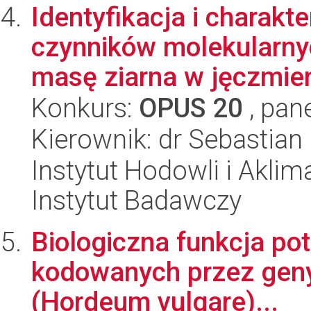
Identyfikacja i charakt
czynników molekularny
masę ziarna w jęczmien
Konkurs:
OPUS 20
, pan
Kierownik: dr Sebastian
Instytut Hodowli i Aklim
Instytut Badawczy
Biologiczna funkcja po
kodowanych przez geny
(Hordeum vulgare)...