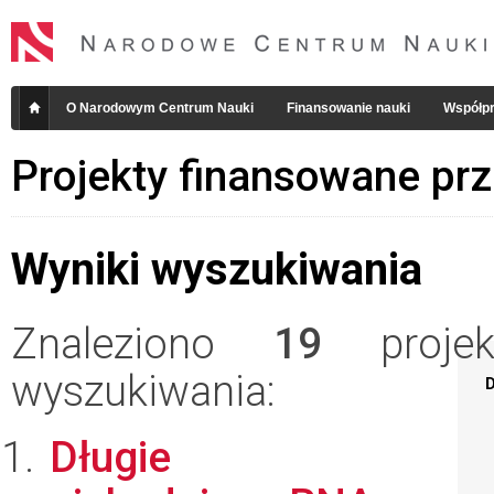
O Narodowym Centrum Nauki
Finansowanie nauki
Współpr
Projekty finansowane pr
Wyniki wyszukiwania
Znaleziono
19
projekt
wyszukiwania:
D
Długie