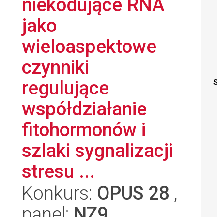
niekodujące RNA
jako
wieloaspektowe
czynniki
regulujące
S
współdziałanie
fitohormonów i
szlaki sygnalizacji
stresu ...
Konkurs:
OPUS 28
,
panel:
NZ9