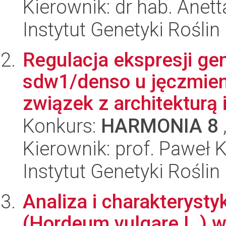
Kierownik: dr hab. Anet
Instytut Genetyki Rośli
Regulacja ekspresji ge
sdw1/denso u jęczmieni
związek z architekturą i 
Konkurs:
HARMONIA 8
Kierownik: prof. Paweł 
Instytut Genetyki Rośli
Analiza i charakteryst
(Hordeum vulgare L.) w