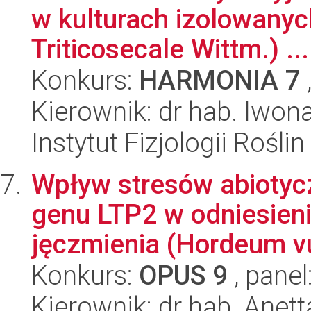
w kulturach izolowanyc
Triticosecale Wittm.) ...
Konkurs:
HARMONIA 7
Kierownik: dr hab. Iwon
Instytut Fizjologii Rośl
Wpływ stresów abiotyc
genu LTP2 w odniesieni
jęczmienia (Hordeum vu
Konkurs:
OPUS 9
, panel
Kierownik: dr hab. Anet