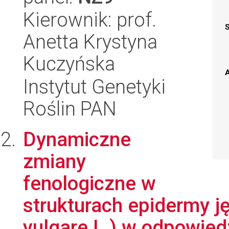
Kierownik: prof.
Anetta Krystyna
Kuczyńska
A
Instytut Genetyki
Roślin PAN
Dynamiczne
zmiany
fenologiczne w
strukturach epidermy j
vulgare L.) w odpowiedz