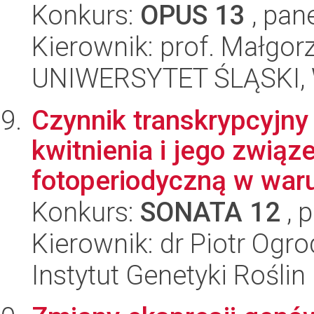
Konkurs:
OPUS 13
, pan
Kierownik: prof. Małgor
UNIWERSYTET ŚLĄSKI, W
Czynnik transkrypcyjn
kwitnienia i jego związ
fotoperiodyczną w waru
Konkurs:
SONATA 12
, 
Kierownik: dr Piotr Ogr
Instytut Genetyki Rośli