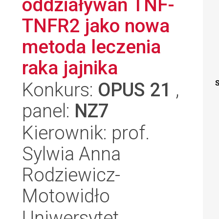
oddziaływań TNF-
TNFR2 jako nowa
metoda leczenia
raka jajnika
Konkurs:
OPUS 21
,
S
panel:
NZ7
Kierownik: prof.
Sylwia Anna
Rodziewicz-
Motowidło
Uniwersytet