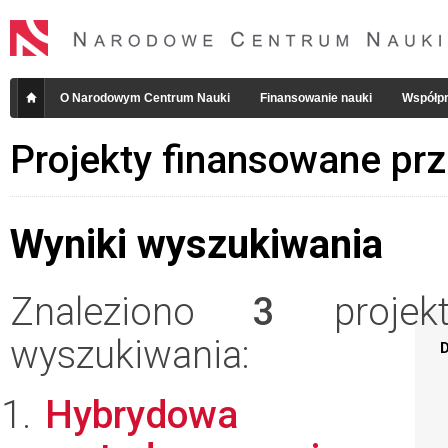
O Narodowym Centrum Nauki
Finansowanie nauki
Współpr
Projekty finansowane pr
Wyniki wyszukiwania
Znaleziono
3
projekt
wyszukiwania:
D
Hybrydowa