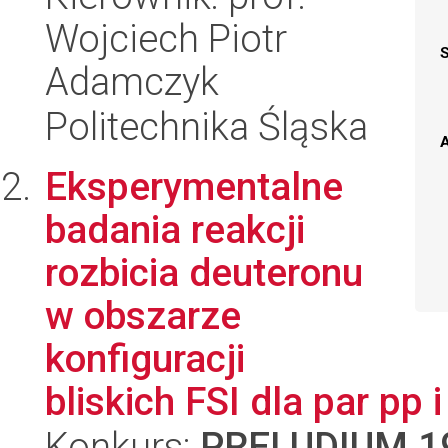
Wojciech Piotr
Adamczyk
Politechnika Śląska
A
Eksperymentalne
badania reakcji
rozbicia deuteronu
w obszarze
konfiguracji
bliskich FSI dla par pp i
Konkurs:
PRELUDIUM 1