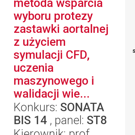
metoda wsparcia
wyboru protezy
zastawki aortalnej
z użyciem
symulacji CFD,
S
uczenia
maszynowego i
walidacji wie...
Konkurs:
SONATA
BIS 14
, panel:
ST8
Kierownik: prof.